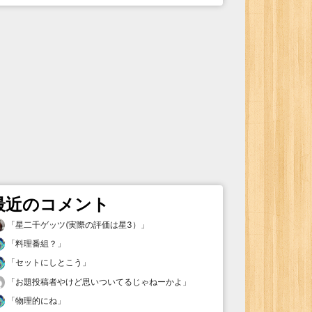
最近のコメント
「
星二千ゲッツ(実際の評価は星3）
」
「
料理番組？
」
「
セットにしとこう
」
「
お題投稿者やけど思いついてるじゃねーかよ
」
「
物理的にね
」