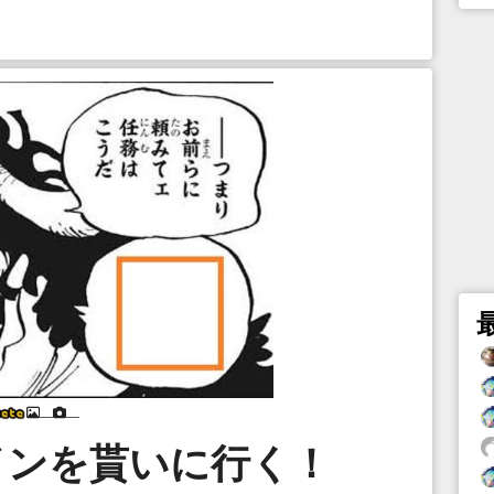
___
___
インを貰いに行く！