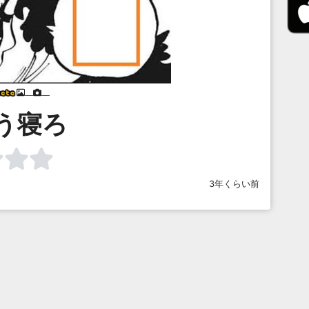
___
___
う寝ろ
3年くらい前