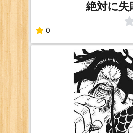
絶対に失
0