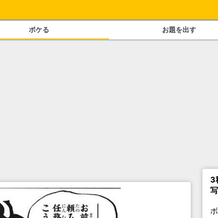
ボケる
お題を出す
3
写