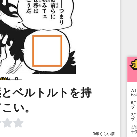
___
___
薬とベルトルトを持
7/1
b
6/
てこい。
プ
3/
プ
3/
干
3年くらい前