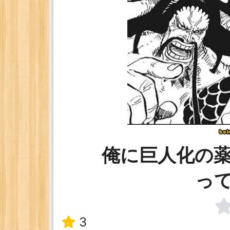
俺に巨人化の
っ
3