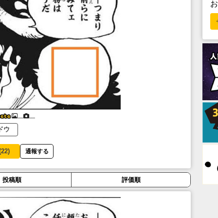
___
___
ドウ
(
22
)
通報する
投稿順
評価順