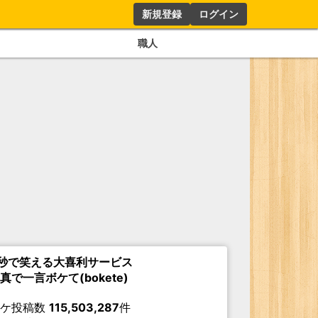
新規登録
ログイン
職人
秒で笑える大喜利サービス
真で一言ボケて(bokete)
ボケ投稿数
115,503,287
件