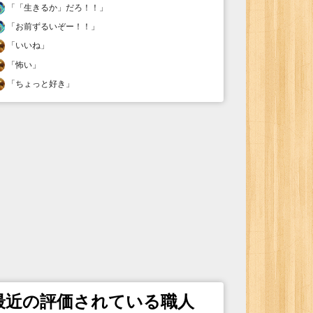
「
「生きるか」だろ！！
」
「
お前ずるいぞー！！
」
「
いいね
」
「
怖い
」
「
ちょっと好き
」
最近の評価されている職人