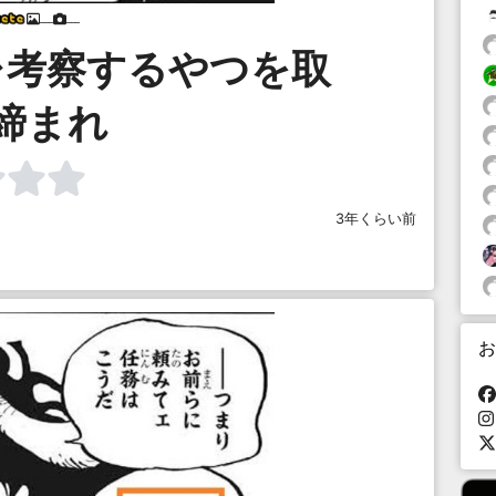
___
___
レ考察するやつを取
締まれ
3年くらい前
お