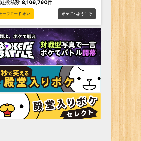
お題投稿数
8,106,760
件
セーフモード オン
ボケてへようこそ