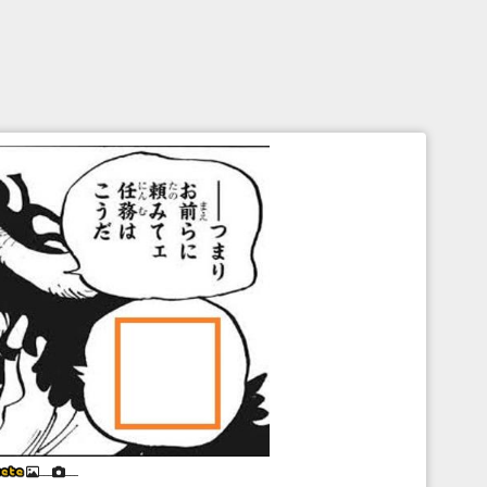
___
___