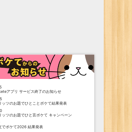
5
oketeアプリ サービス終了のお知らせ
15
リッツのお題でひとことボケて結果発表
10
リッツのお題でひと言ボケて キャンペーン
9
支でボケて2026 結果発表