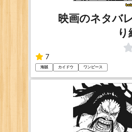
映画のネタバ
り
7
海賊
カイドウ
ワンピース