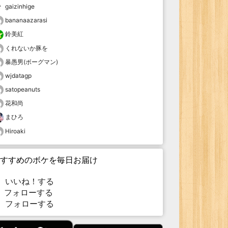
gaizinhige
bananaazarasi
鈴美紅
くれないか豚を
暴愚男(ボーグマン)
wjdatagp
satopeanuts
花和尚
まひろ
Hiroaki
すすめのボケを毎日お届け
いいね！する
フォローする
フォローする