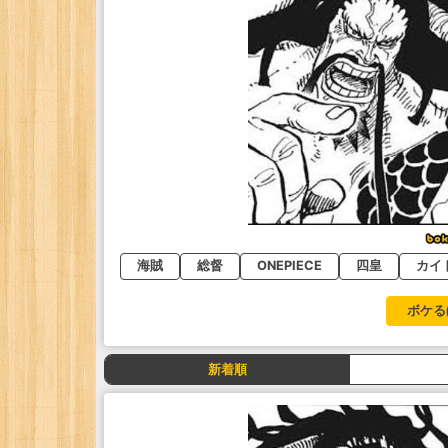
海賊
総督
ONEPIECE
四皇
カイ
ボケる
新着順