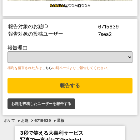
ななみ
ななみ
報告対象のお題ID
6715639
報告対象の投稿ユーザー
7sea2
報告理由
権利を侵害された方は
こちら
の別ページよりご報告してください。
報告する
お題を投稿したユーザーを報告する
ボケて
>
お題
>
6715639
>
通報
3秒で笑える大喜利サービス
写真で一言ボケて(bokete)