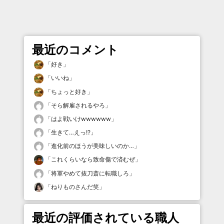
最近のコメント
「
好き
」
「
いいね
」
「
ちょっと好き
」
「
そら解雇されるやろ
」
「
はよ戦いけwwwwww
」
「
生きて…えっ!?
」
「
進化前のほうが美味しいのか…
」
「
これくらいなら致命傷で済むぜ
」
「
将軍やめて抜刀斎に転職しろ
」
「
ねりものさんだ笑
」
最近の評価されている職人