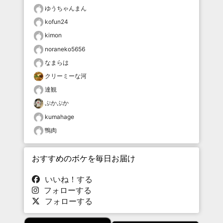
ゆうちゃんまん
kofun24
kimon
noraneko5656
なまらは
クリーミーな河
達観
ぷかぷか
kumahage
鴨肉
おすすめのボケを毎日お届け
いいね！する
フォローする
フォローする