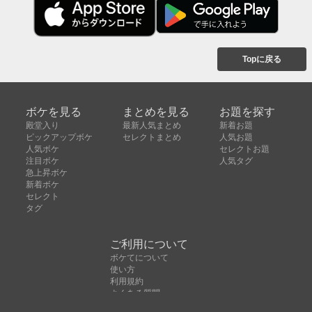
Topに戻る
ボケを見る
まとめを見る
お題を探す
殿堂入り
最新人気まとめ
新着お題
ピックアップボケ
セレクトまとめ
人気お題
人気ボケ
セレクトお題
注目ボケ
人気タグ
急上昇ボケ
新着ボケ
セレクト
タグ
ご利用について
ボケてについて
使い方
利用規約
よくある質問
クッキーの利用について