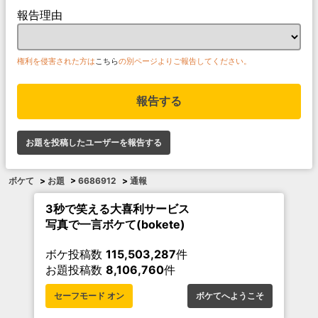
報告理由
権利を侵害された方は
こちら
の別ページよりご報告してください。
報告する
お題を投稿したユーザーを報告する
ボケて
>
お題
>
6686912
>
通報
3秒で笑える大喜利サービス
写真で一言ボケて(bokete)
ボケ投稿数
115,503,287
件
お題投稿数
8,106,760
件
セーフモード オン
ボケてへようこそ