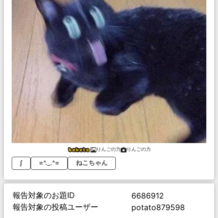
りんごの力
りんごの力
∫
=^._.^=
ねこちゃん
報告対象のお題ID
6686912
報告対象の投稿ユーザー
potato879598