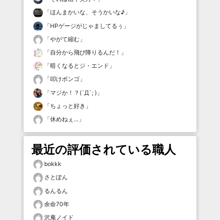
「
ほんまかいな、そうかいな♪
」
「
HPゲージがじゃましてるぅ
」
「
やがて縮む
」
「
自分から飛び降りるんだ！
」
「
暗くなるとジ・エンド
」
「
叩けボンゴ
」
「
マジか！？(´Д`; )
」
「
ちょっと好き
」
「
休めねぇ…
」
最近の評価されている職人
bokkk
さとぽん
るんるん
余命70年
沢庵ノイド