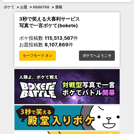
ボケて
>
お題
>
6686768
>
通報
3秒で笑える大喜利サービス
写真で一言ボケて(bokete)
ボケ投稿数
115,513,567
件
お題投稿数
8,107,869
件
セーフモード オン
ボケてへようこそ