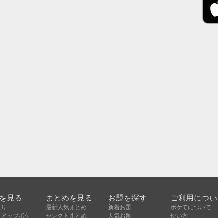
を見る
まとめを見る
お題を探す
ご利用につい
入り
最新人気まとめ
新着お題
ボケてについて
クアップボケ
セレクトまとめ
人気お題
使い方