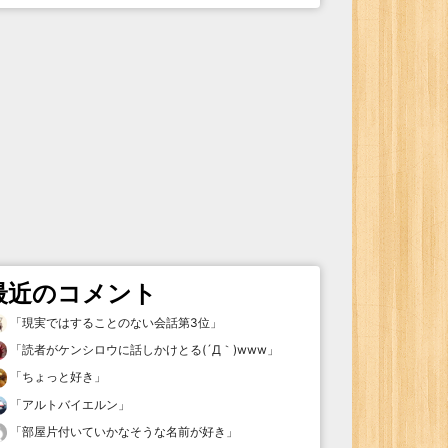
最近のコメント
「
現実ではすることのない会話第3位
」
「
読者がケンシロウに話しかけとる(´Д｀)www
」
「
ちょっと好き
」
「
アルトバイエルン
」
「
部屋片付いていかなそうな名前が好き
」