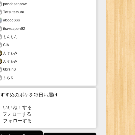
pandasanpow
Tatsutatsuta
abccc666
ihaveapen92
もんもん
CIA
んそゎみ
んそゎみ
6brainS
ふらり
すすめのボケを毎日お届け
いいね！する
フォローする
フォローする