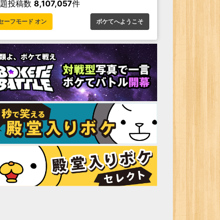
お題投稿数
8,107,057
件
セーフモード オン
ボケてへようこそ