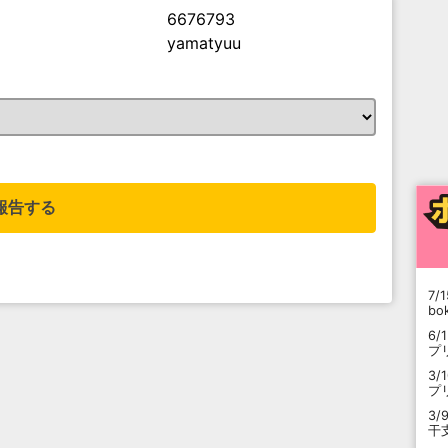
6676793
yamatyuu
。
報告する
7/1
b
6/
プ
3/
プ
3/
干