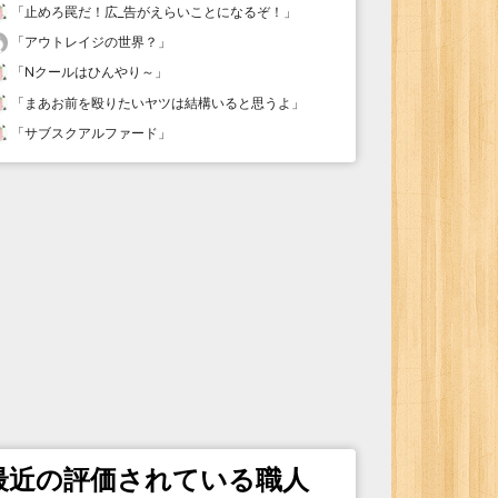
「
止めろ罠だ！広_告がえらいことになるぞ！
」
「
アウトレイジの世界？
」
「
Nクールはひんやり～
」
「
まあお前を殴りたいヤツは結構いると思うよ
」
「
サブスクアルファード
」
最近の評価されている職人