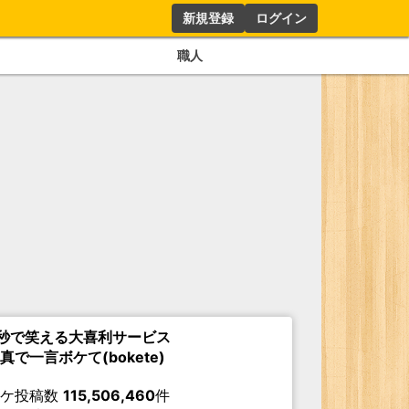
新規登録
ログイン
職人
秒で笑える大喜利サービス
真で一言ボケて(bokete)
ボケ投稿数
115,506,460
件