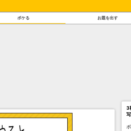
ボケる
お題を出す
3
写