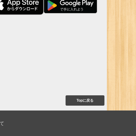
Topに戻る
て