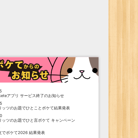
5
oketeアプリ サービス終了のお知らせ
15
リッツのお題でひとことボケて結果発表
10
リッツのお題でひと言ボケて キャンペーン
9
支でボケて2026 結果発表