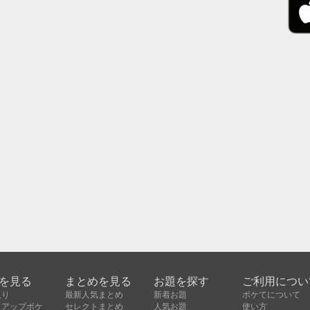
を見る
まとめを見る
お題を探す
ご利用につい
入り
最新人気まとめ
新着お題
ボケてについて
クアップボケ
セレクトまとめ
人気お題
使い方