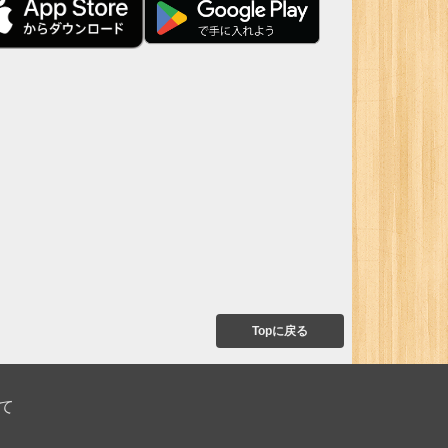
Topに戻る
て