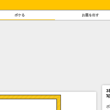
ボケる
お題を出す
3
写