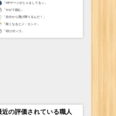
「
HPゲージがじゃましてるぅ
」
「
やがて縮む
」
「
自分から飛び降りるんだ！
」
「
暗くなるとジ・エンド
」
「
叩けボンゴ
」
最近の評価されている職人