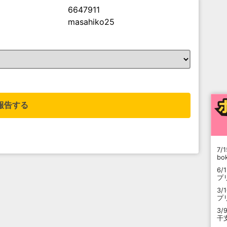
6647911
masahiko25
。
報告する
7/1
b
6/
プ
3/
プ
3/
干