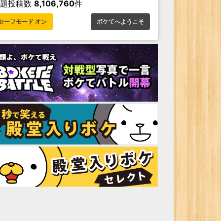
お題投稿数
8,106,760
件
セーフモード オン
ボケてへようこそ