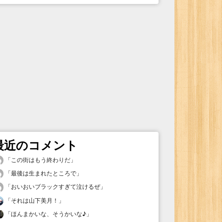
最近のコメント
「
この街はもう終わりだ
」
「
最後は生まれたところで
」
「
おいおいブラックすぎて泣けるぜ
」
「
それは山下美月！
」
「
ほんまかいな、そうかいな♪
」