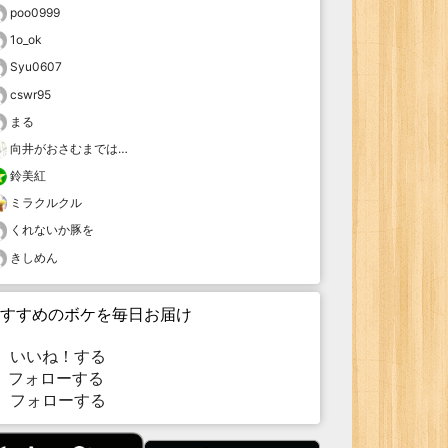
poo0999
1o_ok
Syu0607
cswr95
まる
向井がおさむまでは…
鈴美紅
ミラクルクル
くれないか豚を
きしめん
すすめのボケを毎日お届け
いいね！する
フォローする
フォローする