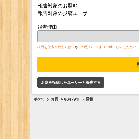
報告対象のお題ID
報告対象の投稿ユーザー
報告理由
権利を侵害された方は
こちら
の別ページよりご報告してください
お題を投稿したユーザーを報告する
ボケて
>
お題
>
6647911
>
通報