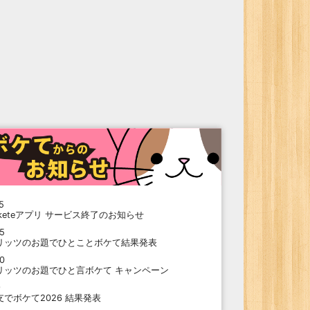
5
oketeアプリ サービス終了のお知らせ
15
リッツのお題でひとことボケて結果発表
10
リッツのお題でひと言ボケて キャンペーン
9
支でボケて2026 結果発表