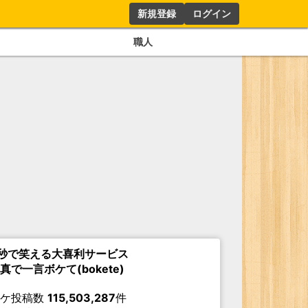
新規登録
ログイン
職人
秒で笑える大喜利サービス
真で一言ボケて(bokete)
ボケ投稿数
115,503,287
件