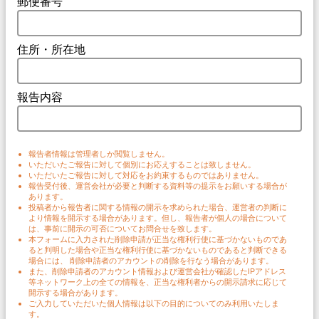
郵便番号
住所・所在地
報告内容
報告者情報は管理者しか閲覧しません。
いただいたご報告に対して個別にお応えすることは致しません。
いただいたご報告に対して対応をお約束するものではありません。
報告受付後、運営会社が必要と判断する資料等の提示をお願いする場合が
あります。
投稿者から報告者に関する情報の開示を求められた場合、運営者の判断に
より情報を開示する場合があります。但し、報告者が個人の場合について
は、事前に開示の可否についてお問合せを致します。
本フォームに入力された削除申請が正当な権利行使に基づかないものであ
ると判明した場合や正当な権利行使に基づかないものであると判断できる
場合には、 削除申請者のアカウントの削除を行なう場合があります。
また、削除申請者のアカウント情報および運営会社が確認したIPアドレス
等ネットワーク上の全ての情報を、正当な権利者からの開示請求に応じて
開示する場合があります。
ご入力していただいた個人情報は以下の目的についてのみ利用いたしま
す。