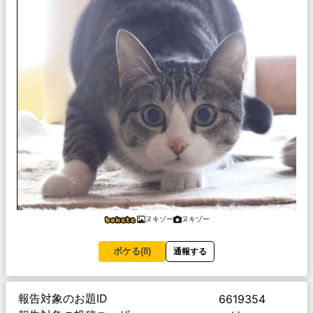
ヌキゾー
ヌキゾー
ボケる(
8
)
通報する
報告対象のお題ID
6619354