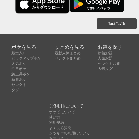
Topに戻る
ボケを見る
まとめを見る
お題を探す
殿堂入り
最新人気まとめ
新着お題
ピックアップボケ
セレクトまとめ
人気お題
人気ボケ
セレクトお題
注目ボケ
人気タグ
急上昇ボケ
新着ボケ
セレクト
タグ
ご利用について
ボケてについて
使い方
利用規約
よくある質問
クッキーの利用について
お問い合わせ