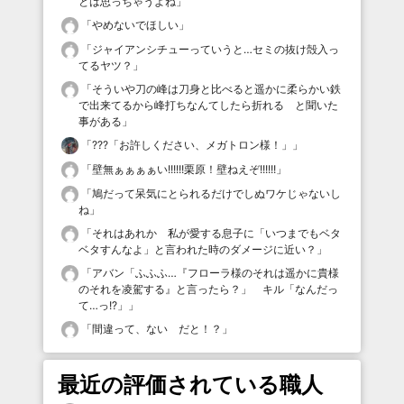
とは思っちゃうよね
」
「
やめないでほしい
」
「
ジャイアンシチューっていうと…セミの抜け殻入っ
てるヤツ？
」
「
そういや刀の峰は刀身と比べると遥かに柔らかい鉄
で出来てるから峰打ちなんてしたら折れる と聞いた
事がある
」
「
???「お許しください、メガトロン様！」
」
「
壁無ぁぁぁぁい!!!!!!栗原！壁ねえぞ!!!!!!
」
「
鳩だって呆気にとられるだけでしぬワケじゃないし
ね
」
「
それはあれか 私が愛する息子に「いつまでもベタ
ベタすんなよ」と言われた時のダメージに近い？
」
「
アバン「ふふふ…『フローラ様のそれは遥かに貴様
のそれを凌駕する』と言ったら？」 キル「なんだっ
て…っ!?」
」
「
間違って、ない だと！？
」
最近の評価されている職人