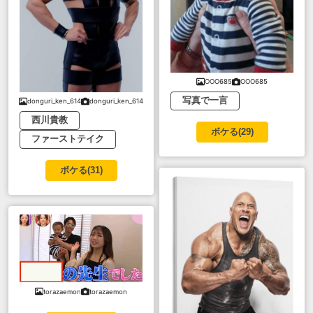
OOO685
OOO685
写真で一言
donguri_ken_614
donguri_ken_614
西川貴教
ボケる(
29
)
ファーストテイク
ボケる(
31
)
torazaemon
torazaemon