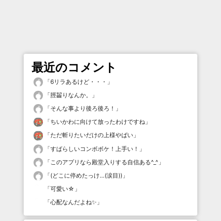
最近のコメント
「
6リラあるけど・・・
」
「
脛齧りなんか。
」
「
そんな事より後ろ後ろ！
」
「
ちいかわに向けて放ったわけですね
」
「
ただ斬りたいだけの上様やばい
」
「
すばらしいコンボボケ！上手い！
」
「
このアプリなら殿堂入りする自信ある^_^
」
「
(どこに停めたっけ…(涙目))
」
「
可愛い☆
」
「
心配なんだよね✨
」