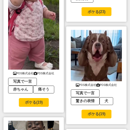
ボケる(
23
)
PDS株式会社
PDS株式会社
写真で一言
PDS株式会社
PDS株式会社
赤ちゃん
痛そう
写真で一言
驚きの表情
犬
ボケる(
19
)
ボケる(
19
)