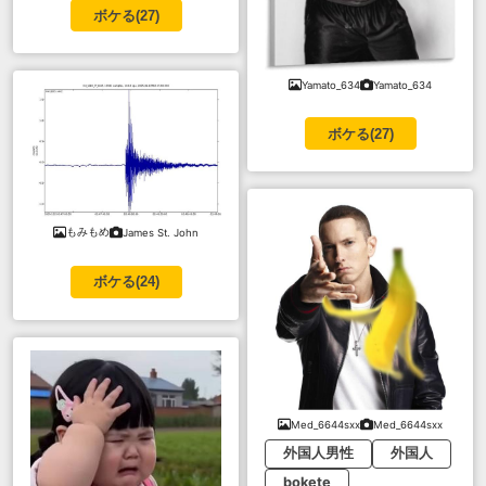
ボケる(
27
)
Yamato_634
Yamato_634
ボケる(
27
)
もみもめ
James St. John
ボケる(
24
)
Med_6644sxx
Med_6644sxx
外国人男性
外国人
bokete