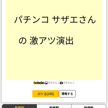
けろりんこ
けろりんこ
ボケる(
186
)
通報する
新着順
投稿順
評価順