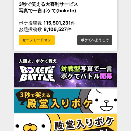
3秒で笑える大喜利サービス
写真で一言ボケて(bokete)
ボケ投稿数
115,501,231
件
お題投稿数
8,106,527
件
セーフモード オン
ボケてへようこそ