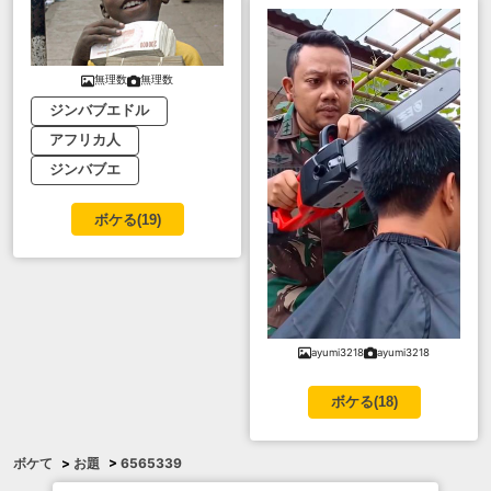
無理数
無理数
ジンバブエドル
アフリカ人
ジンバブエ
ボケる(
19
)
ayumi3218
ayumi3218
ボケる(
18
)
ボケて
>
お題
>
6565339