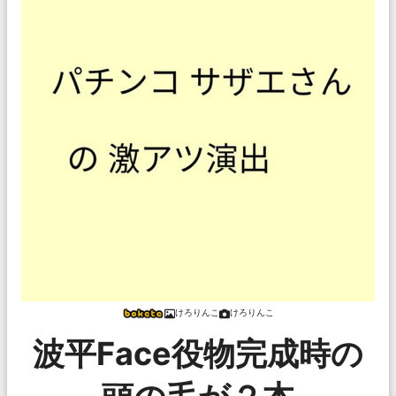
けろりんこ
けろりんこ
波平Face役物完成時の