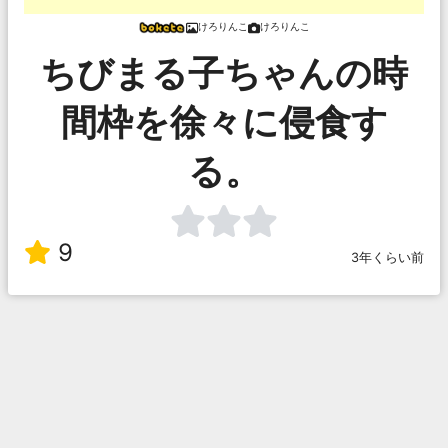
けろりんこ
けろりんこ
ちびまる子ちゃんの時
間枠を徐々に侵食す
る。
9
3年くらい前