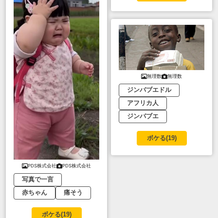
無理数
無理数
ジンバブエドル
アフリカ人
ジンバブエ
ボケる(
19
)
PDS株式会社
PDS株式会社
写真で一言
赤ちゃん
痛そう
ボケる(
19
)