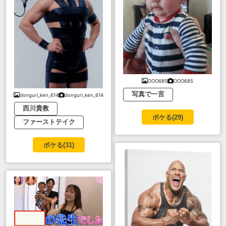
OOO685
OOO685
写真で一言
donguri_ken_614
donguri_ken_614
西川貴教
ボケる(
29
)
ファーストテイク
ボケる(
31
)