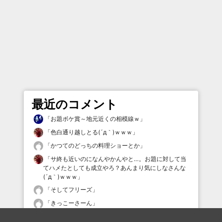
最近のコメント
「
お題ボケ賞～地元近くの相模線ｗ
」
「
色白通り越しとる(´д｀)ｗｗｗ
」
「
かつてのどっちの料理ショーとか
」
「
サ終も近いのになんやかんやと…。お題に対して当
てハメたとしても成立やろ？あんまり気にしなさんな
(´д｀)ｗｗｗ
」
「
そしてフリーズ
」
「
きっこーさーん
」
「
そんな世の中じゃポイズン
」