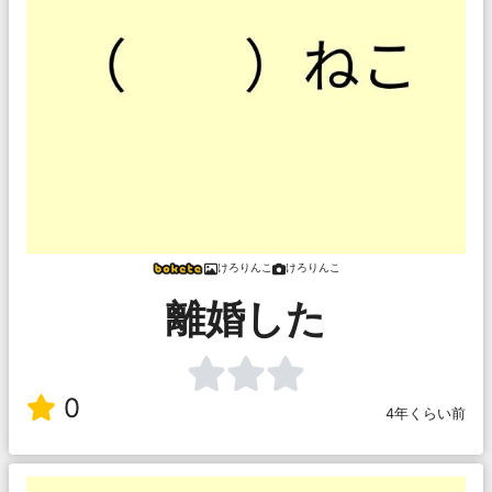
けろりんこ
けろりんこ
離婚した
0
4年くらい前