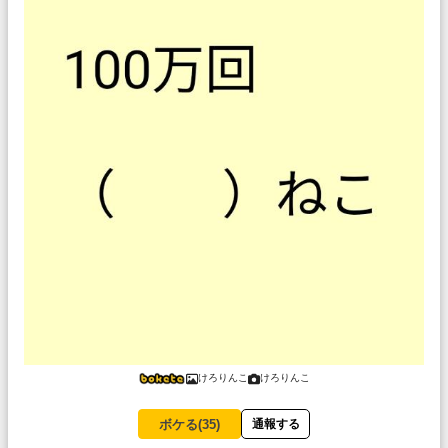
けろりんこ
けろりんこ
ボケる(
35
)
通報する