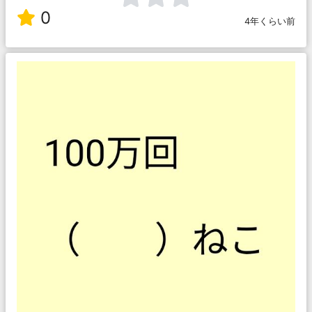
0
4年くらい前