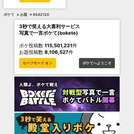
ボケて
>
お題
>
6542120
3秒で笑える大喜利サービス
写真で一言ボケて(bokete)
ボケ投稿数
115,501,231
件
お題投稿数
8,106,527
件
セーフモード オン
ボケてへようこそ