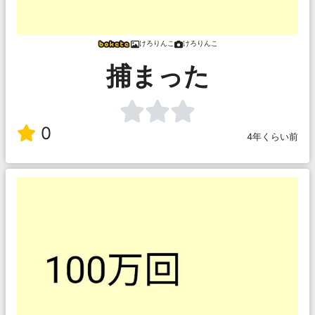
けろりんこ
けろりんこ
捕まった
0
4年くらい前