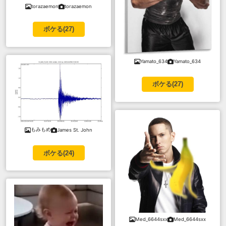
torazaemon
torazaemon
ボケる(
27
)
Yamato_634
Yamato_634
ボケる(
27
)
もみもめ
James St. John
ボケる(
24
)
Med_6644sxx
Med_6644sxx