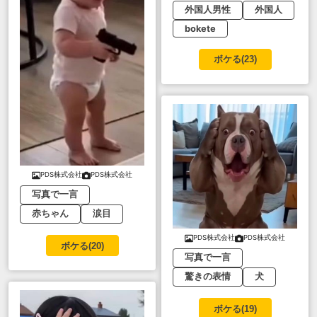
外国人男性
外国人
bokete
ボケる(
23
)
PDS株式会社
PDS株式会社
写真で一言
赤ちゃん
涙目
PDS株式会社
PDS株式会社
ボケる(
20
)
写真で一言
驚きの表情
犬
ボケる(
19
)