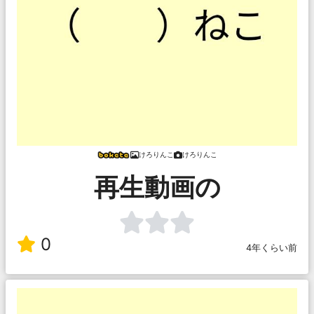
けろりんこ
けろりんこ
再生動画の
0
4年くらい前