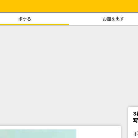
ボケる
お題を出す
3
写