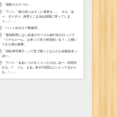
「
成敗カルナバル
」
「
アバン「個人的にはそこに海苔を…」 キル「あ
ー、ダメダメ…海苔とごま油は韓国に寄ってしま
う…！」
」
「
バットめがけて剛速球
」
「
普段料理しない友達がサークル旅行先のロッジで
「リナちゃーん、お米って洗う時洗剤いる？」と聞い
てきた時の衝撃
」
「
回転寿司梯子…って音で聴くとなんだか必殺技名っ
ぽい
」
「
アバン「ああいうのをくらったのは…あー…何回目
かな…？ うん、まあ…多分10回以上くらってるから
な…！」
」