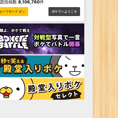
お題投稿数
8,106,760
件
セーフモード オン
ボケてへようこそ