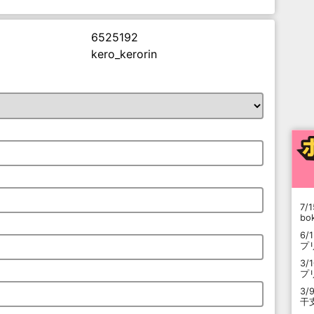
6525192
kero_kerorin
7/1
b
6/
プ
3/
プ
3/
干