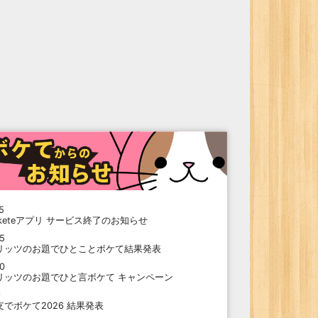
5
oketeアプリ サービス終了のお知らせ
15
リッツのお題でひとことボケて結果発表
10
リッツのお題でひと言ボケて キャンペーン
9
支でボケて2026 結果発表