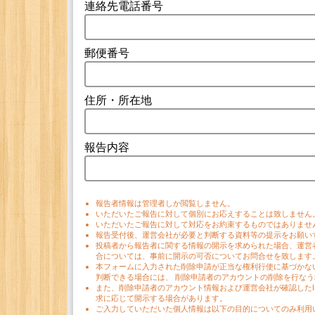
連絡先電話番号
郵便番号
住所・所在地
報告内容
報告者情報は管理者しか閲覧しません。
いただいたご報告に対して個別にお応えすることは致しません
いただいたご報告に対して対応をお約束するものではありませ
報告受付後、運営会社が必要と判断する資料等の提示をお願い
投稿者から報告者に関する情報の開示を求められた場合、運営
合については、事前に開示の可否についてお問合せを致します
本フォームに入力された削除申請が正当な権利行使に基づかな
判断できる場合には、 削除申請者のアカウントの削除を行な
また、削除申請者のアカウント情報および運営会社が確認した
求に応じて開示する場合があります。
ご入力していただいた個人情報は以下の目的についてのみ利用