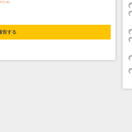
のため。
報告する