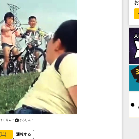
けろりんこ
けろりんこ
(
11
)
通報する