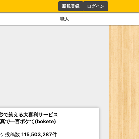
新規登録
ログイン
職人
秒で笑える大喜利サービス
真で一言ボケて(bokete)
ボケ投稿数
115,503,287
件