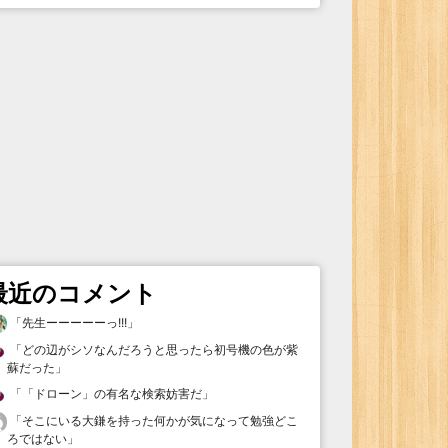
最近のコメント
「
先生ーーーーーっ!!!
」
「
どの辺がシソなんだろうと思ったら初号機の色が紫
蘇だった
」
「
「ドローン」の有名な検索妨害だ
」
「
そこにいる大鎌を持った何かが気になって勉強どこ
ろではない
」