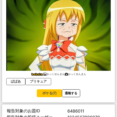
おっくせんまん
おっくせんまん
ばばあ
プリキュア
ボケる(
7
)
通報する
報告対象のお題ID
6486011
報告対象の投稿ユーザー