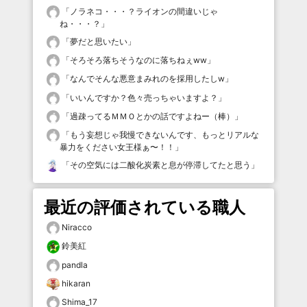
「
ノラネコ・・・？ライオンの間違いじゃ
ね・・・？
」
「
夢だと思いたい
」
「
そろそろ落ちそうなのに落ちねぇww
」
「
なんでそんな悪意まみれのを採用したしw
」
「
いいんですか？色々売っちゃいますよ？
」
「
過疎ってるＭＭＯとかの話ですよねー（棒）
」
「
もう妄想じゃ我慢できないんです、もっとリアルな
暴力をください女王様ぁ〜！！
」
「
その空気には二酸化炭素と息が停滞してたと思う
」
最近の評価されている職人
Niracco
鈴美紅
pandla
hikaran
Shima_17