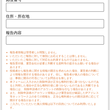
住所・所在地
報告内容
報告者情報は管理者しか閲覧しません。
いただいたご報告に対して個別にお応えすることは致しません。
いただいたご報告に対して対応をお約束するものではありません。
報告受付後、運営会社が必要と判断する資料等の提示をお願いする場合が
あります。
投稿者から報告者に関する情報の開示を求められた場合、運営者の判断に
より情報を開示する場合があります。但し、報告者が個人の場合について
は、事前に開示の可否についてお問合せを致します。
本フォームに入力された削除申請が正当な権利行使に基づかないものであ
ると判明した場合や正当な権利行使に基づかないものであると判断できる
場合には、 削除申請者のアカウントの削除を行なう場合があります。
また、削除申請者のアカウント情報および運営会社が確認したIPアドレス
等ネットワーク上の全ての情報を、正当な権利者からの開示請求に応じて
開示する場合があります。
ご入力していただいた個人情報は以下の目的についてのみ利用いたしま
す。