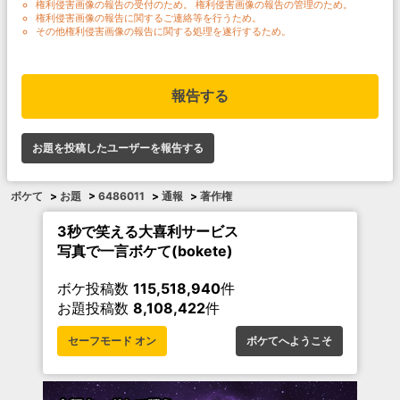
権利侵害画像の報告の受付のため。 権利侵害画像の報告の管理のため。
権利侵害画像の報告に関するご連絡等を行うため。
その他権利侵害画像の報告に関する処理を遂行するため。
報告する
お題を投稿したユーザーを報告する
ボケて
>
お題
>
6486011
>
通報
>
著作権
3秒で笑える大喜利サービス
写真で一言ボケて(bokete)
ボケ投稿数
115,518,940
件
お題投稿数
8,108,422
件
セーフモード オン
ボケてへようこそ