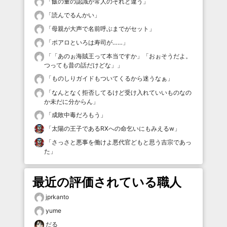
「
飯の量の認識が常人のそれと違う
」
「
読んでるんかい
」
「
母親が大声で名前呼ぶまでがセット
」
「
ポアロといろは寿司が……
」
「
「あのぉ海賊王って本当ですか」「おぉそうだよ。
つっても昔の話だけどな」
」
「
ものしりガイドもついてくるから迷うなぁ
」
「
なんとなく拒否してるけど受け入れていいものなの
か未だに分からん
」
「
成敗中毒だろもう
」
「
太陽の王子であるRXへの命乞いにもみえるw
」
「
さっさと悪事を働けよ悪代官どもと思う吉宗であっ
た
」
最近の評価されている職人
jprkanto
yume
だる