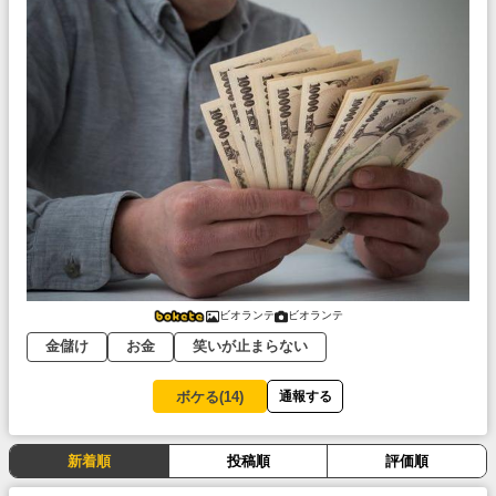
ビオランテ
ビオランテ
金儲け
お金
笑いが止まらない
ボケる(
14
)
通報する
新着順
投稿順
評価順