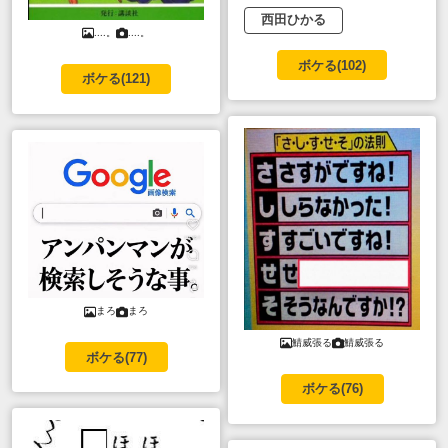
西田ひかる
....。
....。
ボケる(
102
)
ボケる(
121
)
まろ
まろ
鯖威張る
鯖威張る
ボケる(
77
)
ボケる(
76
)