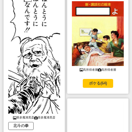
高所得者層
高所得者層
ボケる(
64
)
亜多魔漆黒斎
亜多魔漆黒斎
北斗の拳