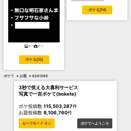
ボケる(
54
)
マー
マー
ボケる(
56
)
ボケて
>
お題
>
6281065
3秒で笑える大喜利サービス
写真で一言ボケて(bokete)
ボケ投稿数
115,503,287
件
お題投稿数
8,106,760
件
セーフモード オン
ボケてへようこそ