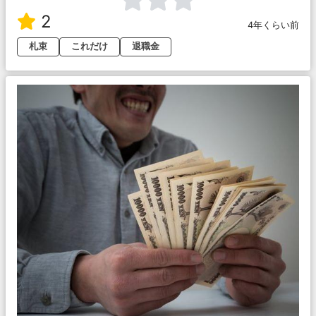
2
4年くらい前
札束
これだけ
退職金