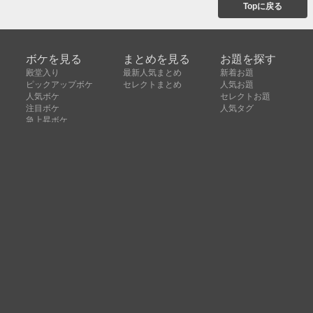
Topに戻る
ボケを見る
まとめを見る
お題を探す
殿堂入り
最新人気まとめ
新着お題
ピックアップボケ
セレクトまとめ
人気お題
人気ボケ
セレクトお題
注目ボケ
人気タグ
急上昇ボケ
新着ボケ
セレクト
タグ
ご利用について
ボケてについて
使い方
利用規約
よくある質問
クッキーの利用について
お問い合わせ
広告掲載について
運営会社
Copyright © ボケて（bokete）All rights reserved. 株式