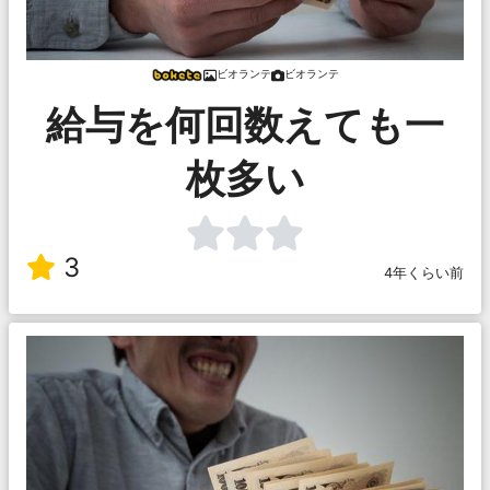
ビオランテ
ビオランテ
給与を何回数えても一
枚多い
3
4年くらい前