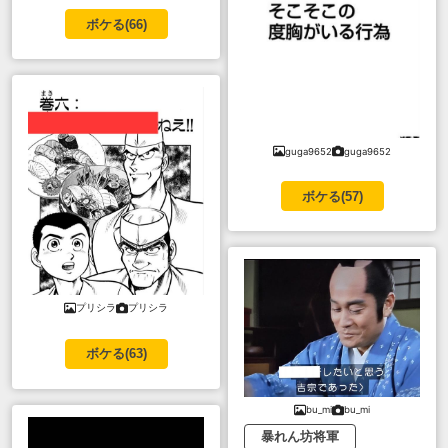
ボケる(
66
)
guga9652
guga9652
ボケる(
57
)
プリシラ
プリシラ
ボケる(
63
)
bu_mi
bu_mi
暴れん坊将軍