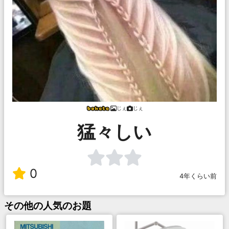
じぇ
じぇ
猛々しい
0
4年くらい前
その他
の人気のお題