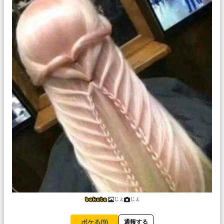
じぇ
じぇ
ボケる(
9
)
通報する