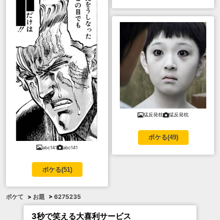
猛反発枕
猛反発枕
ボケる(
49
)
abc141
abc141
ボケる(
51
)
ボケて
>
お題
>
6275235
3秒で笑える大喜利サービス