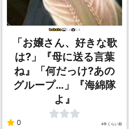
じぇ
じぇ
「お嬢さん、好きな歌
は?」『母に送る言葉
ね』「何だっけ?あの
グループ…」『海綿隊
よ』
0
4年くらい前