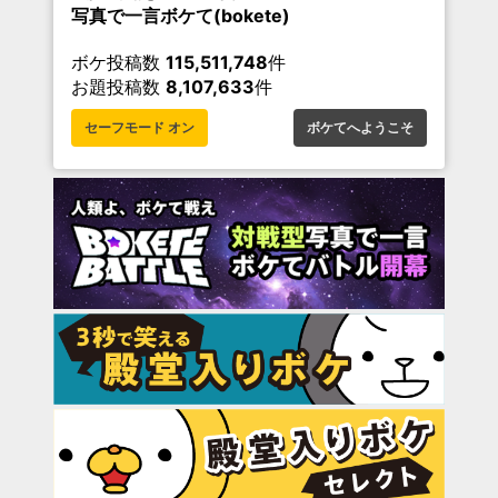
写真で一言ボケて(bokete)
ボケ投稿数
115,511,748
件
お題投稿数
8,107,633
件
セーフモード オン
ボケてへようこそ