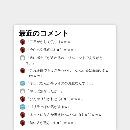
最近のコメント
「
二日がかりで(´д｀)ｗｗｗ
」
「
今からやるのに(´д｀)ｗｗｗ
」
「
遂にボケてが終わるね。りん、今までありがと
う。
」
「
これ正解でもよさそうやし、なんか妙に面白い(´д
｀)ｗｗｗ
」
「
今日はなんか半ライスのお腹なんすよ…
」
「
やっぱ無かったか…
」
「
ひんやり引かれとる(´д｀)ｗｗｗ
」
「
ゴリラっぽい気がするw
」
「
ネットになんか書き込んだんかな(´д｀)ｗｗｗ
」
「
熱い方が危ない(´д｀)ｗｗｗ
」