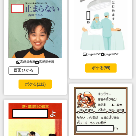
guga9652
guga9652
高所得者層
高所得者層
ボケる(
99
)
西田ひかる
ボケる(
112
)