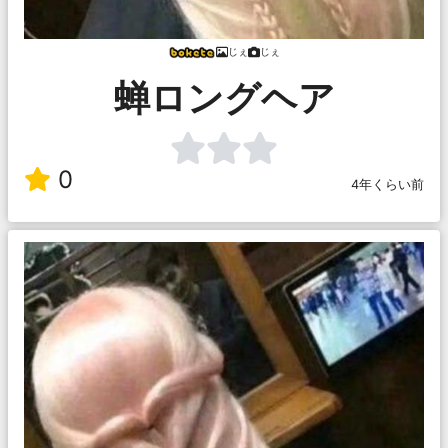
じぇ
じぇ
蝉ロングヘア
0
4年くらい前