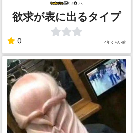
じぇ
じぇ
欲求が表に出るタイプ
0
4年くらい前