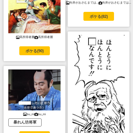
向井がおさむまでは…
向井がおさむまでは…
ボケる(
82
)
高所得者層
高所得者層
ボケる(
90
)
bu_mi
bu_mi
暴れん坊将軍