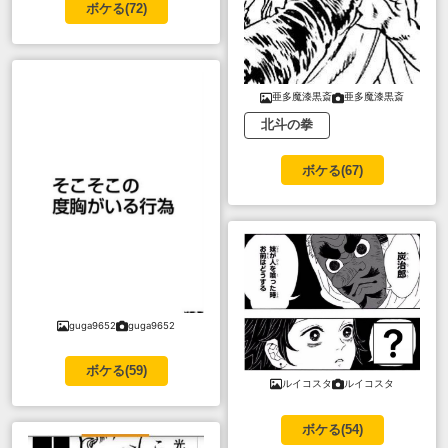
ボケる(
72
)
亜多魔漆黒斎
亜多魔漆黒斎
北斗の拳
ボケる(
67
)
guga9652
guga9652
ボケる(
59
)
ルイコスタ
ルイコスタ
ボケる(
54
)