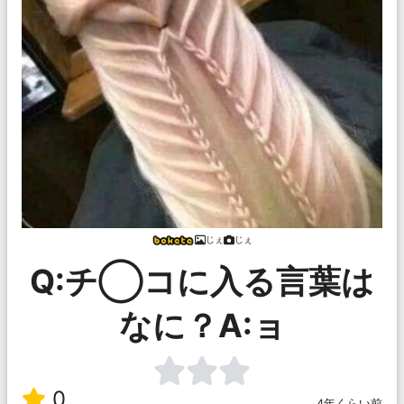
じぇ
じぇ
Q:チ◯コに入る言葉は
なに？A:ョ
0
4年くらい前