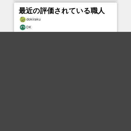
最近の評価されている職人
dokiraku
DK
12379×7224
風と共に猿股
なまらは
むー
Wakegi177674
なまらは
和尚
なみへえ
おすすめのボケを毎日お届け
いいね！する
フォローする