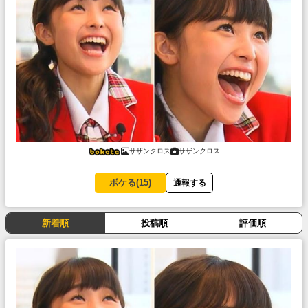
サザンクロス
サザンクロス
ボケる(
15
)
通報する
新着順
投稿順
評価順