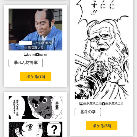
bu_mi
bu_mi
暴れん坊将軍
ボケる(
75
)
亜多魔漆黒斎
亜多魔漆黒斎
北斗の拳
ボケる(
68
)