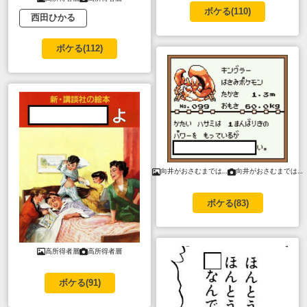
ボケる(
110
)
西田ひかる
ボケる(
112
)
向井がおさむまでは…
向井がおさむまでは…
ボケる(
83
)
高所得者層
高所得者層
ボケる(
91
)