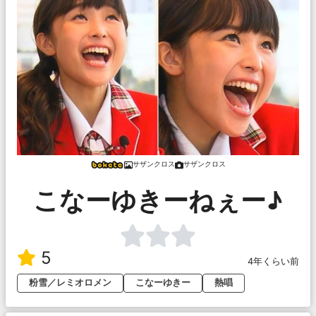
サザンクロス
サザンクロス
こなーゆきーねぇー♪
5
4年くらい前
粉雪／レミオロメン
こなーゆきー
熱唱