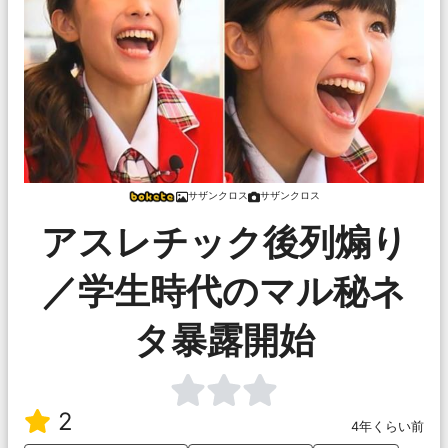
サザンクロス
サザンクロス
アスレチック後列煽り
／学生時代のマル秘ネ
タ暴露開始
2
4年くらい前