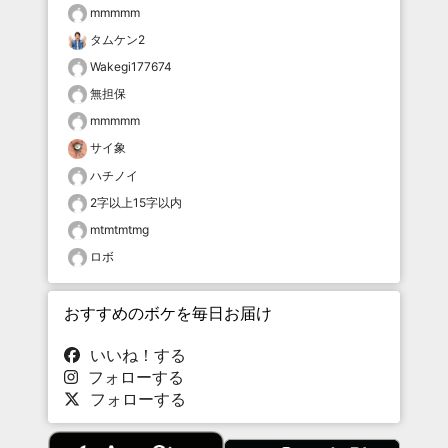
mmmmm
タムケン2
Wakegi177674
無担保
mmmmm
サイ象
ハチノイ
2字以上15字以内
mtmtmtmg
ロボ
おすすめのボケを毎日お届け
いいね！する
フォローする
フォローする