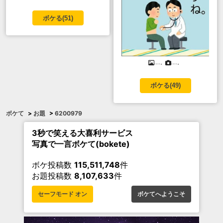
ボケる(
51
)
....。
....。
ボケる(
49
)
ボケて
>
お題
>
6200979
3秒で笑える大喜利サービス
写真で一言ボケて(bokete)
ボケ投稿数
115,511,748
件
お題投稿数
8,107,633
件
セーフモード オン
ボケてへようこそ