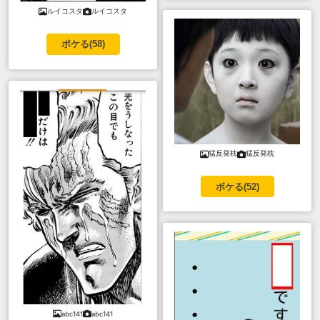
ルイコスタ
ルイコスタ
ボケる(
58
)
猛反発枕
猛反発枕
ボケる(
52
)
abc141
abc141