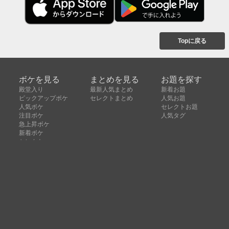
Topに戻る
ボケを見る
まとめを見る
お題を探す
殿堂入り
最新人気まとめ
新着お題
ピックアップボケ
セレクトまとめ
人気お題
人気ボケ
セレクトお題
注目ボケ
人気タグ
急上昇ボケ
新着ボケ
セレクト
タグ
ご利用について
ボケてについて
使い方
利用規約
よくある質問
クッキーの利用について