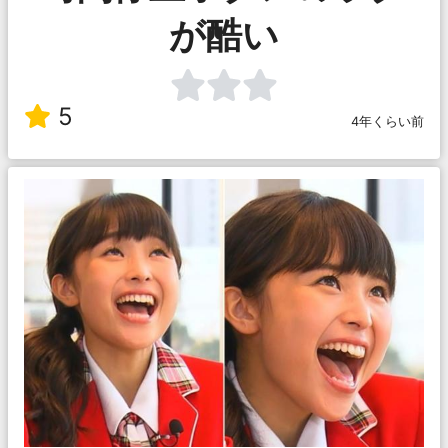
が酷い
5
4年くらい前