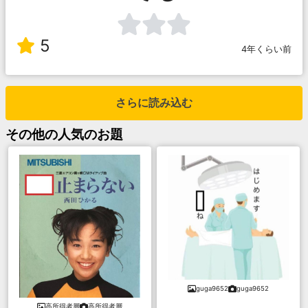
5
4年くらい前
さらに読み込む
その他
の人気のお題
guga9652
guga9652
高所得者層
高所得者層