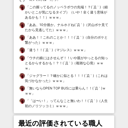
「
この握ってるのノッペラボウの先端！？(´Д｀)（細
かいとこが気になるタイプ）（いや！全く違う意味が
あるかも！！）ｗｗｗ
」
「
ああ、10分後か。ナルホドね(´Д｀)（沢山ボケ見て
たから見逃してた）ｗｗｗ
」
「
ああ！！これのことか！！！(´Д｀)（自分のボケと
繋がった）ｗｗｗ
」
「
違う！！(´Д｀)（マジレス）ｗｗｗ
」
「
ウチの娘にはさせんぞ！！いや親がやっとるの知っ
とるからするかも！？！(´Д｀)（複雑な心境）ｗｗ
ｗ
」
「
ジャグラー！？確かに似とる！！！(´Д｀)（これは
気づかなかった）ｗｗｗ
」
「
無いならOPEN TOP BUSには乗らん！！(´Д｀)ｗ
ｗｗ
」
「
「は〜い！」ってんなこと無いわ！！(´Д｀)（人生
初のノリツッコミ）ｗｗｗ
」
最近の評価されている職人