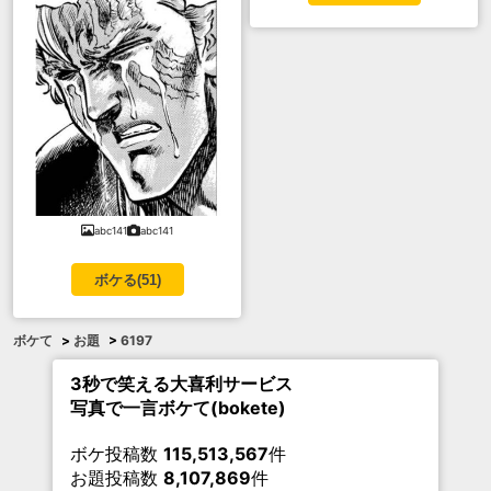
abc141
abc141
ボケる(
51
)
ボケて
>
お題
>
6197
3秒で笑える大喜利サービス
写真で一言ボケて(bokete)
ボケ投稿数
115,513,567
件
お題投稿数
8,107,869
件