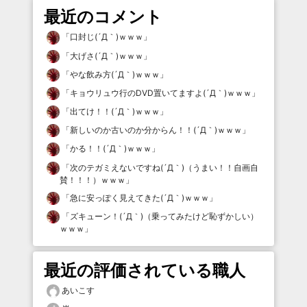
最近のコメント
「
口封じ(´Д｀)ｗｗｗ
」
「
大げさ(´Д｀)ｗｗｗ
」
「
やな飲み方(´Д｀)ｗｗｗ
」
「
キョウリュウ行のDVD置いてますよ(´Д｀)ｗｗｗ
」
「
出てけ！！(´Д｀)ｗｗｗ
」
「
新しいのか古いのか分からん！！(´Д｀)ｗｗｗ
」
「
かる！！(´Д｀)ｗｗｗ
」
「
次のテガミえないですね(´Д｀)（うまい！！自画自
賛！！！）ｗｗｗ
」
「
急に安っぽく見えてきた(´Д｀)ｗｗｗ
」
「
ズキューン！(´Д｀)（乗ってみたけど恥ずかしい）
ｗｗｗ
」
最近の評価されている職人
あいこす