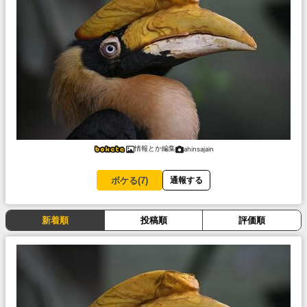
情報とか編集
ahinsajain
ボケる(
7
)
通報する
新着順
投稿順
評価順