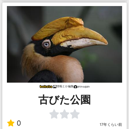
情報とか編集
ahinsajain
古びた公園
0
17年くらい前