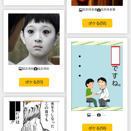
高所得者層
高所得者層
ボケる(
52
)
猛反発枕
猛反発枕
ボケる(
53
)
....。
....。
ボケる(
50
)