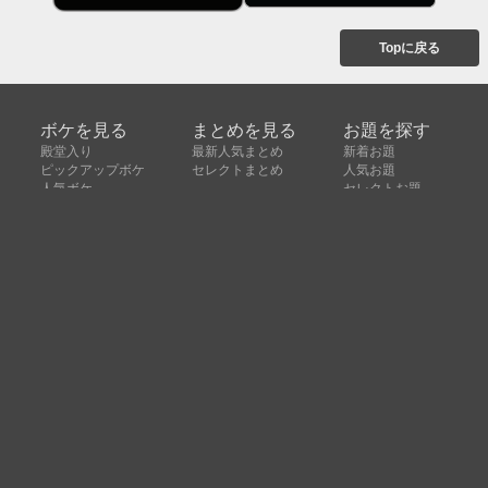
Topに戻る
ボケを見る
まとめを見る
お題を探す
殿堂入り
最新人気まとめ
新着お題
ピックアップボケ
セレクトまとめ
人気お題
人気ボケ
セレクトお題
注目ボケ
人気タグ
急上昇ボケ
新着ボケ
セレクト
タグ
ご利用について
ボケてについて
使い方
利用規約
よくある質問
クッキーの利用について
お問い合わせ
広告掲載について
運営会社