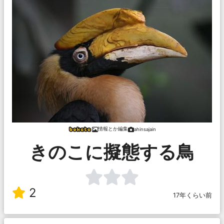
情報とか編集
ahinsajain
きのこに擬態する鳥
2
17年くらい前