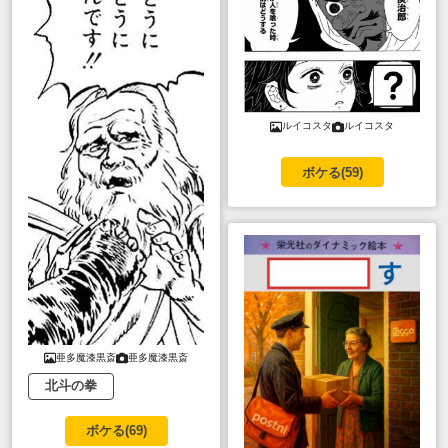
ルイコスタ
ルイコスタ
ボケる(
59
)
亜多魔漆黒斎
亜多魔漆黒斎
北斗の拳
ボケる(
69
)