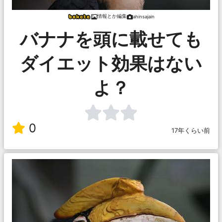
情報とか編集
ahinsajain
バナナを頭に載せても
ダイエット効果はない
よ？
0
17年くらい前