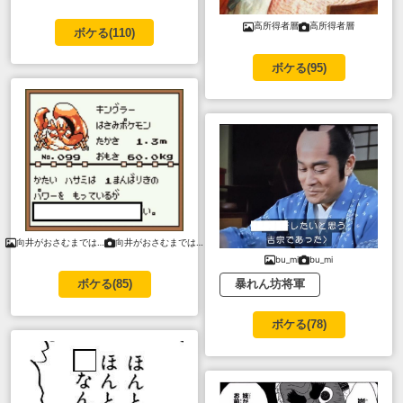
高所得者層
高所得者層
ボケる(
110
)
ボケる(
95
)
向井がおさむまでは…
向井がおさむまでは…
bu_mi
bu_mi
暴れん坊将軍
ボケる(
85
)
ボケる(
78
)