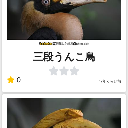
情報とか編集
ahinsajain
三段うんこ鳥
0
17年くらい前