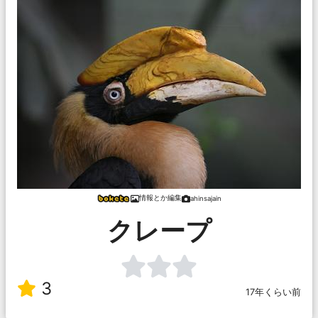
情報とか編集
ahinsajain
クレープ
3
17年くらい前