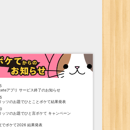
5
oketeアプリ サービス終了のお知らせ
15
リッツのお題でひとことボケて結果発表
10
リッツのお題でひと言ボケて キャンペーン
9
支でボケて2026 結果発表