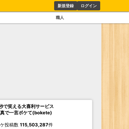
新規登録
ログイン
職人
秒で笑える大喜利サービス
真で一言ボケて(bokete)
ボケ投稿数
115,503,287
件