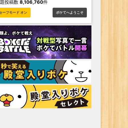
お題投稿数
8,106,760
件
セーフモード オン
ボケてへようこそ