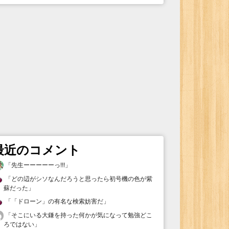
最近のコメント
「
先生ーーーーーっ!!!
」
「
どの辺がシソなんだろうと思ったら初号機の色が紫
蘇だった
」
「
「ドローン」の有名な検索妨害だ
」
「
そこにいる大鎌を持った何かが気になって勉強どこ
ろではない
」