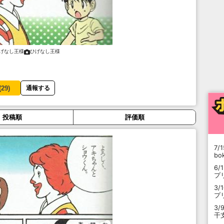
げなし王様
ひげなし王様
(
29
)
通報する
投稿順
評価順
7/1
b
6/
プ
3/
プ
3/
干