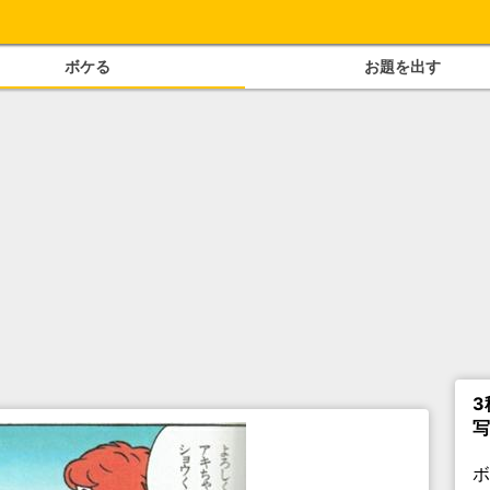
ボケる
お題を出す
3
写