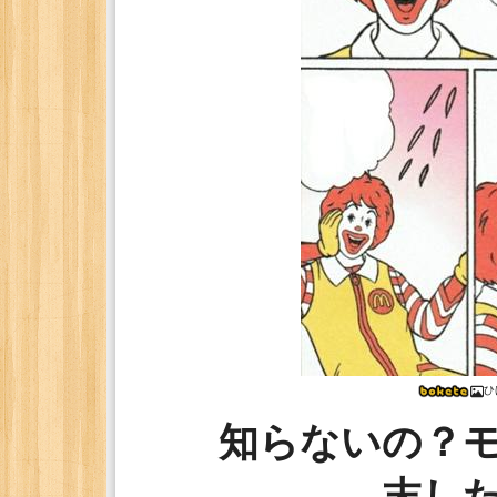
ひ
知らないの？
末し