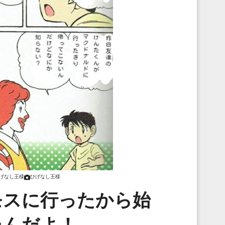
げなし王様
ひげなし王様
モスに行ったから始
たんだよ！