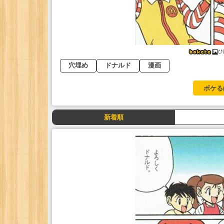
ひ
穴埋め
ドナルド
漫画
ボケる
新着順