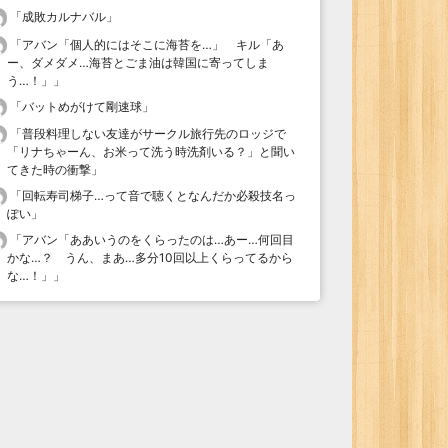
「
成敗カルナバル
」
「
アバン「個人的にはそこに海苔を…」 キル「あ
ー、ダメダメ…海苔とごま油は韓国に寄ってしま
う…！」
」
「
バットめがけて剛速球
」
「
普段料理しない友達がサークル旅行先のロッジで
「リナちゃーん、お米って洗う時洗剤いる？」と聞い
てきた時の衝撃
」
「
回転寿司梯子…って音で聴くとなんだか必殺技名っ
ぽい
」
「
アバン「ああいうのをくらったのは…あー…何回目
かな…？ うん、まあ…多分10回以上くらってるから
な…！」
」