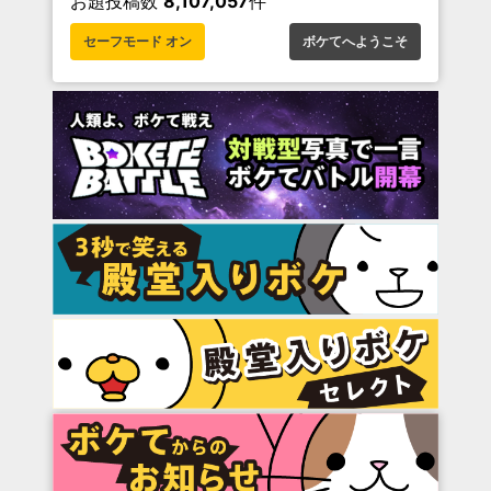
お題投稿数
8,107,057
件
セーフモード オン
ボケてへようこそ