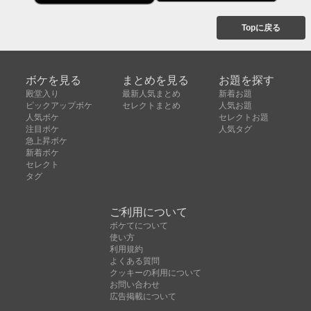
Topに戻る
ボケを見る
まとめを見る
お題を探す
殿堂入り
最新人気まとめ
新着お題
ピックアップボケ
セレクトまとめ
人気お題
人気ボケ
セレクトお題
注目ボケ
人気タグ
急上昇ボケ
新着ボケ
セレクト
タグ
ご利用について
ボケてについて
使い方
利用規約
よくある質問
クッキーの利用について
お問い合わせ
広告掲載について
運営会社