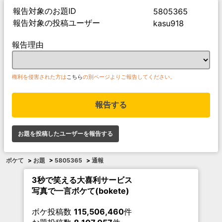
報告対象のお題ID
5805365
報告対象の投稿ユーザー
kasu918
報告理由
権利を侵害された方は
こちら
の別ページよりご報告してください。
報告する
お題を投稿したユーザーを報告する
ボケて
>
お題
>
5805365
>
通報
3秒で笑える大喜利サービス
写真で一言ボケて(bokete)
ボケ投稿数
115,506,460
件