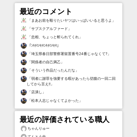
最近のコメント
「
まあお前を殴りたいヤツはいっぱいいると思うよ
」
「
サブスクアルファード
」
「
忠相、ちょっと斬られてくれ
」
「
ﾝｷﾁ!ﾝｷﾁ!ﾝｷﾁ!ﾝｷﾁ!
」
「
埼玉県春日部警察署留置番号24番じゃなくて?
」
「
関係者の自己満乙
」
「
そういう作品だったんだな
」
「
弱者に謝罪を強要する暇があったら切腹の一回二回
してから言え!!
」
「
店潰し
」
「
松本人志じゃなくてよかった
」
最近の評価されている職人
ちゃんりゅー
てんとう虫