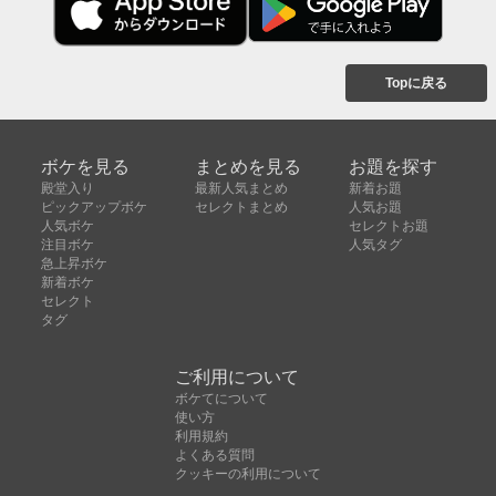
Topに戻る
ボケを見る
まとめを見る
お題を探す
殿堂入り
最新人気まとめ
新着お題
ピックアップボケ
セレクトまとめ
人気お題
人気ボケ
セレクトお題
注目ボケ
人気タグ
急上昇ボケ
新着ボケ
セレクト
タグ
ご利用について
ボケてについて
使い方
利用規約
よくある質問
クッキーの利用について
お問い合わせ