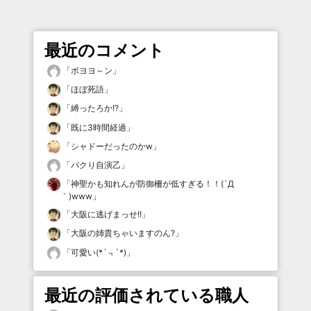
最近のコメント
「
ボヨヨ～ン
」
「
ほぼ死語
」
「
縛ったろか!?
」
「
既に3時間経過
」
「
シャドーだったのかw
」
「
パクり自演乙
」
「
神聖かも知れんが防御柵が低すぎる！！(´Д
｀)www
」
「
大阪に逃げまっせ!!
」
「
大阪の姉貴ちゃいますのん?
」
「
可愛い(*´﹃`*)
」
最近の評価されている職人