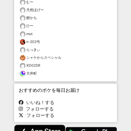
むー
天然ほげー
鯉かち
ひー
mut
n-202号
らっきぃ
シャケからスペシャル
XD02SR
大井町
おすすめのボケを毎日お届け
いいね！する
フォローする
フォローする