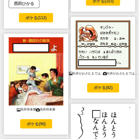
ボケる(
103
)
西田ひかる
ボケる(
112
)
向井がおさむまでは…
向井がおさむまでは…
ボケる(
82
)
高所得者層
高所得者層
ボケる(
90
)