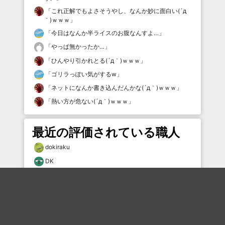
「
これ正解でもよさそうやし、なんか妙に面白い(´д
｀)ｗｗｗ
」
「
今日はなんか半ライスのお腹なんすよ…
」
「
やっぱ無かったか…
」
「
ひんやり引かれとる(´д｀)ｗｗｗ
」
「
ゴリラっぽい気がするw
」
「
ネットになんか書き込んだんかな(´д｀)ｗｗｗ
」
「
熱い方が危ない(´д｀)ｗｗｗ
」
最近の評価されている職人
dokiraku
DK
12379×7224
風と共に猿股
なまらは
むー