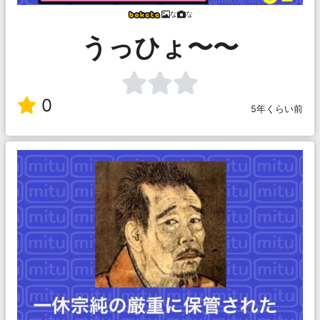
な
な
うっひょ〜〜
0
5年くらい前