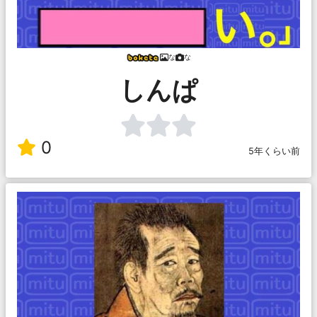
な
な
しんぱ
0
5年くらい前