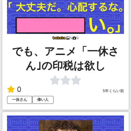
な
な
でも、アニメ「一休さ
ん｣の印税は欲し
0
5年くらい前
一休さん
偉い人