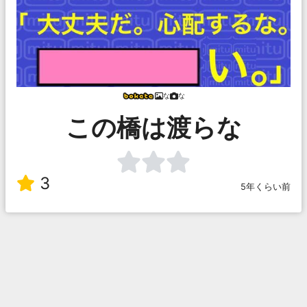
な
な
この橋は渡らな
3
5年くらい前