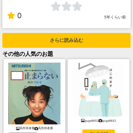
0
5年くらい前
さらに読み込む
その他
の人気のお題
guga9652
guga9652
高所得者層
高所得者層