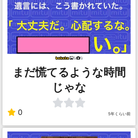
な
な
まだ慌てるような時間
じゃな
0
5年くらい前