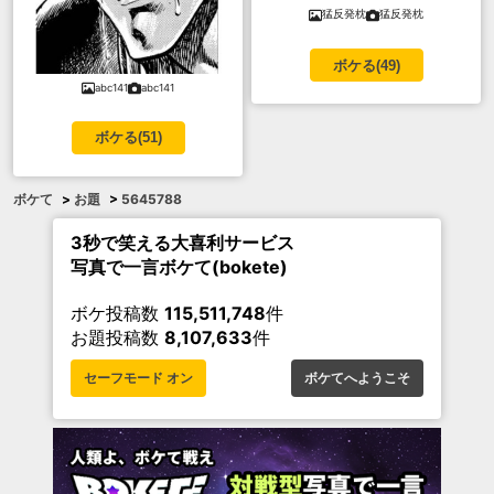
猛反発枕
猛反発枕
ボケる(
49
)
abc141
abc141
ボケる(
51
)
ボケて
>
お題
>
5645788
3秒で笑える大喜利サービス
写真で一言ボケて(bokete)
ボケ投稿数
115,511,748
件
お題投稿数
8,107,633
件
セーフモード オン
ボケてへようこそ