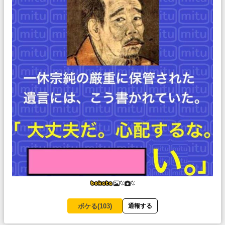
な
な
ボケる(
103
)
通報する