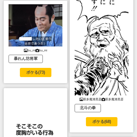
bu_mi
bu_mi
暴れん坊将軍
ボケる(
73
)
亜多魔漆黒斎
亜多魔漆黒斎
北斗の拳
ボケる(
68
)