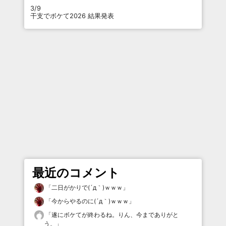
3/9
干支でボケて2026 結果発表
最近のコメント
「
二日がかりで(´д｀)ｗｗｗ
」
「
今からやるのに(´д｀)ｗｗｗ
」
「
遂にボケてが終わるね。りん、今までありがと
う。
」