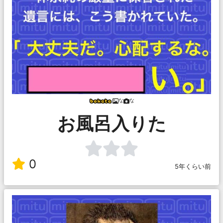
な
な
お風呂入りた
0
5年くらい前