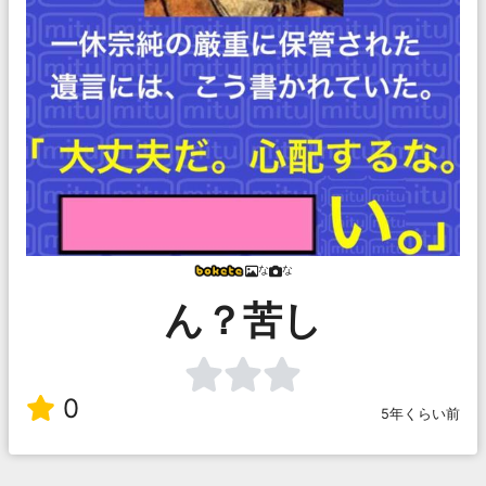
な
な
ん？苦し
0
5年くらい前