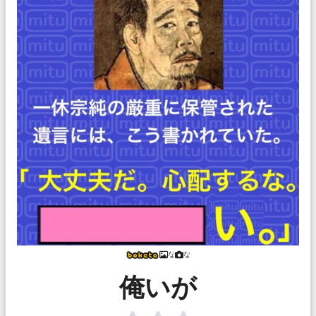
な
な
俺いが