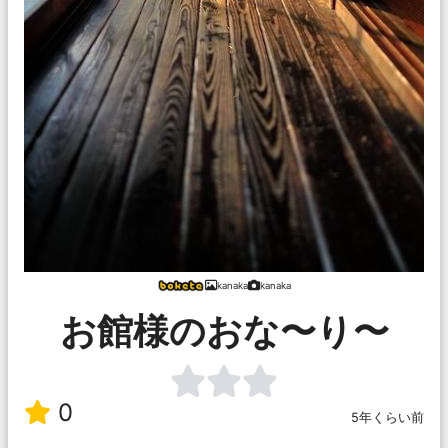
kanaka
kanaka
お館様のおな〜り〜
0
5年くらい前