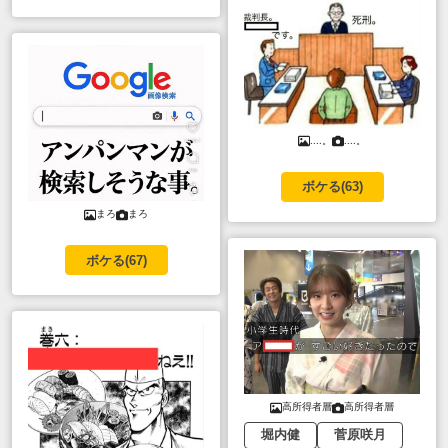
....。
....。
ボケる(
63
)
まろ
まろ
ボケる(
67
)
高所得者層
高所得者層
堀内健
菅原咲月