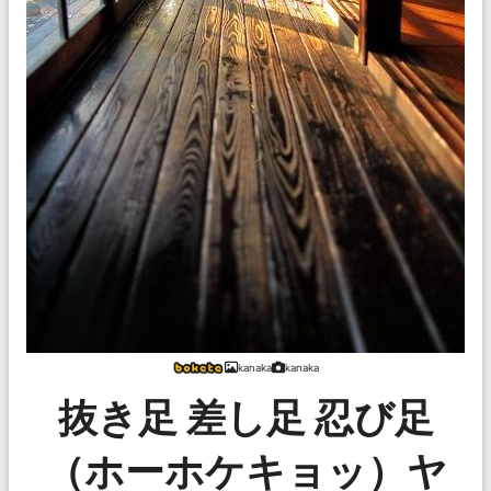
kanaka
kanaka
抜き足 差し足 忍び足
（ホーホケキョッ）ヤ