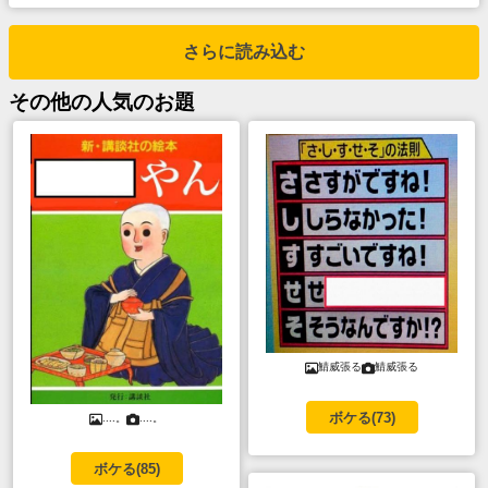
さらに読み込む
その他
の人気のお題
鯖威張る
鯖威張る
ボケる(
73
)
....。
....。
ボケる(
85
)