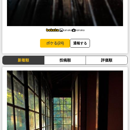
kanaka
kanaka
ボケる(
24
)
通報する
新着順
投稿順
評価順