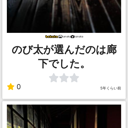
kanaka
kanaka
のび太が選んだのは廊
下でした。
0
5年くらい前