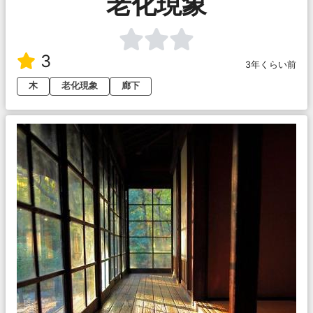
老化現象
3
3年くらい前
木
老化現象
廊下