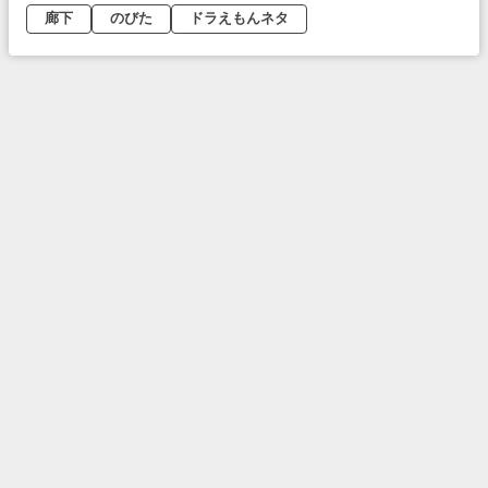
廊下
のびた
ドラえもんネタ