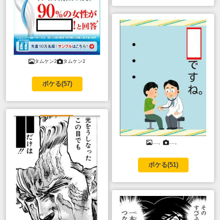
タムケン2
タムケン2
ボケる(
57
)
....。
....。
ボケる(
51
)