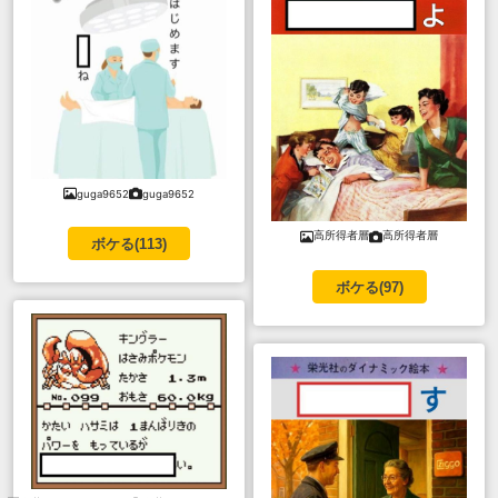
guga9652
guga9652
高所得者層
高所得者層
ボケる(
113
)
ボケる(
97
)