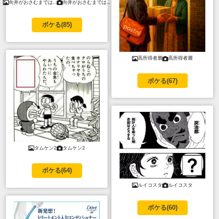
向井がおさむまでは…
向井がおさむまでは…
ボケる(
85
)
高所得者層
高所得者層
ボケる(
67
)
タムケン2
タムケン2
ボケる(
64
)
ルイコスタ
ルイコスタ
ボケる(
60
)