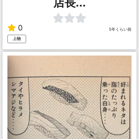
店長...
0
5年くらい前
上物