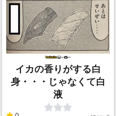
jun
jun
イカの香りがする白
身・・・じゃなくて白
液
0