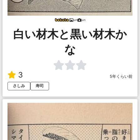
jun
jun
白い材木と黒い材木か
な
3
5年くらい前
さしみ
寿司