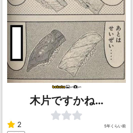
jun
jun
木片ですかね…
2
5年くらい前