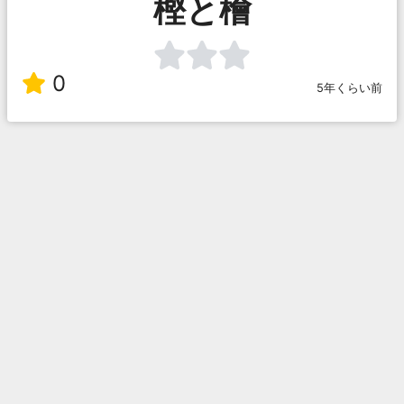
樫と檜
0
5年くらい前