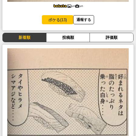
jun
jun
ボケる(
13
)
通報する
新着順
投稿順
評価順