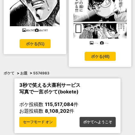
abc141
abc141
....。
....。
ボケる(
51
)
ボケる(
48
)
ボケて
>
お題
>
5574983
3秒で笑える大喜利サービス
写真で一言ボケて(bokete)
ボケ投稿数
115,517,084
件
お題投稿数
8,108,202
件
セーフモード オン
ボケてへようこそ