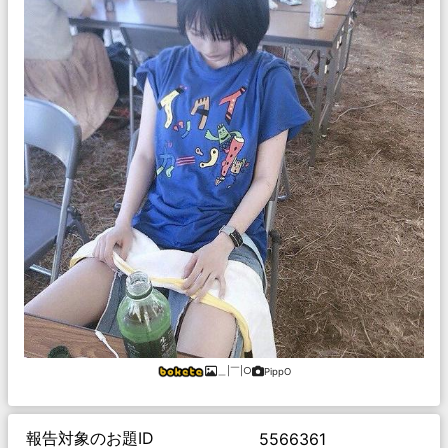
＿|￣|○
PippO
報告対象のお題ID
5566361