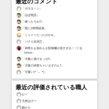
最近のコメント
「
ボヨヨ～ン
」
「
ほぼ死語
」
「
縛ったろか!?
」
「
既に3時間経過
」
「
シャドーだったのかw
」
「
パクり自演乙
」
「
神聖かも知れんが防御柵が低すぎる！！(´Д
｀)www
」
「
大阪に逃げまっせ!!
」
「
大阪の姉貴ちゃいますのん?
」
「
可愛い(*´﹃`*)
」
最近の評価されている職人
むー
天然ほげー
鯉かち