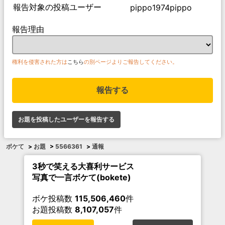
報告対象の投稿ユーザー
pippo1974pippo
報告理由
権利を侵害された方は
こちら
の別ページよりご報告してください。
報告する
お題を投稿したユーザーを報告する
ボケて
>
お題
>
5566361
>
通報
3秒で笑える大喜利サービス
写真で一言ボケて(bokete)
ボケ投稿数
115,506,460
件
お題投稿数
8,107,057
件