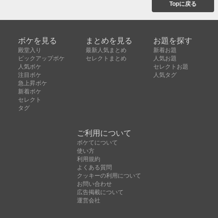
Topに戻る
ボケを見る
まとめを見る
お題を探す
殿堂入り
最新人気まとめ
新着お題
ピックアップボケ
セレクトまとめ
人気お題
人気ボケ
セレクトお題
注目ボケ
人気タグ
急上昇ボケ
新着ボケ
セレクト
タグ
ご利用について
ボケてについて
使い方
利用規約
よくある質問
クッキーの利用について
お問い合わせ
広告掲載について
運営会社
Copyright © ボケて（bokete）All rights reserved. 株式