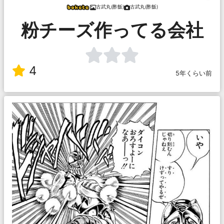
古武丸(酢飯)
古武丸(酢飯)
粉チーズ作ってる会社
4
5年くらい前