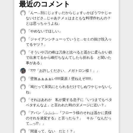
最近のコメント
「
んー…別にじょすぃだからじょすぃかばうワケじゃ
ないけどさ…じゃあテメェはまともな料理作れんの？
とは思っちゃうよね
」
「
やめないでほしい
」
「
ジャイアンシチューっていうと…セミの抜け殻入っ
てるヤツ？
」
「
そういや刀の峰は刀身と比べると遥かに柔らかい鉄
で出来てるから峰打ちなんてしたら折れる と聞いた
事がある
」
「
???「お許しください、メガトロン様！」
」
「
壁無ぁぁぁぁい!!!!!!栗原！壁ねえぞ!!!!!!
」
「
鳩だって呆気にとられるだけでしぬワケじゃないし
ね
」
「
それはあれか 私が愛する息子に「いつまでもベタ
ベタすんなよ」と言われた時のダメージに近い？
」
「
アバン「ふふふ…『フローラ様のそれは遥かに貴様
のそれを凌駕する』と言ったら？」 キル「なんだっ
て…っ!?」
」
「
間違って、ない だと！？
」