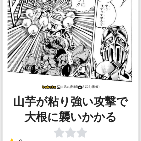
古武丸(酢飯)
古武丸(酢飯)
山芋が粘り強い攻撃で
大根に襲いかかる