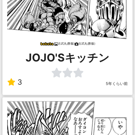
古武丸(酢飯)
古武丸(酢飯)
JOJO'Sキッチン
3
5年くらい前