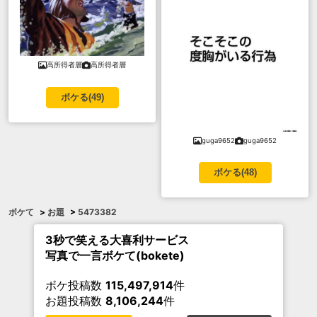
高所得者層
高所得者層
ボケる(
49
)
guga9652
guga9652
ボケる(
48
)
ボケて
>
お題
>
5473382
3秒で笑える大喜利サービス
写真で一言ボケて(bokete)
ボケ投稿数
115,497,914
件
お題投稿数
8,106,244
件