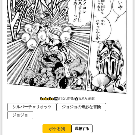
古武丸(酢飯)
古武丸(酢飯)
シルバーチャリオッツ
ジョジョの奇妙な冒険
ジョジョ
ボケる(
4
)
通報する