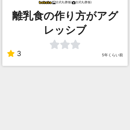
古武丸(酢飯)
古武丸(酢飯)
離乳食の作り方がアグ
レッシブ
3
5年くらい前