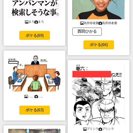
まろ
まろ
高所得者層
高所得者層
西田ひかる
ボケる(
69
)
ボケる(
66
)
....。
....。
ボケる(
63
)
プリシラ
プリシラ