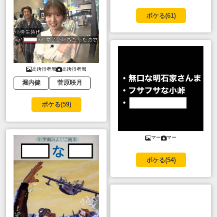
ボケる(
61
)
高所得者層
高所得者層
堀内健
菅原咲月
ボケる(
59
)
マー
マー
ボケる(
54
)