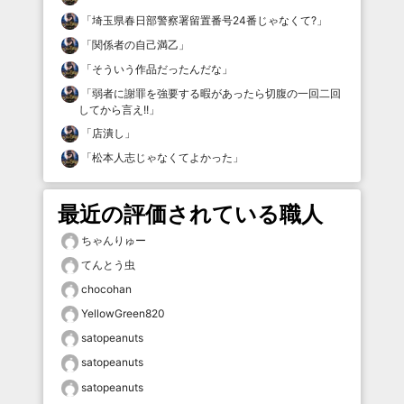
「
埼玉県春日部警察署留置番号24番じゃなくて?
」
「
関係者の自己満乙
」
「
そういう作品だったんだな
」
「
弱者に謝罪を強要する暇があったら切腹の一回二回
してから言え!!
」
「
店潰し
」
「
松本人志じゃなくてよかった
」
最近の評価されている職人
ちゃんりゅー
てんとう虫
chocohan
YellowGreen820
satopeanuts
satopeanuts
satopeanuts