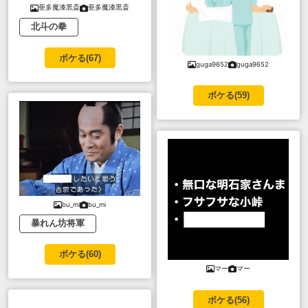
亜多魔漆黒斎
亜多魔漆黒斎
北斗の拳
ボケる(
67
)
guga9652
guga9652
ボケる(
59
)
bu_mi
bu_mi
暴れん坊将軍
ボケる(
60
)
マー
マー
ボケる(
56
)