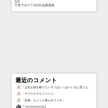
3/9
干支でボケて2026 結果発表
最近のコメント
「
まあお前を殴りたいヤツはいっぱいいると思うよ
」
「
サブスクアルファード
」
「
忠相、ちょっと斬られてくれ
」
「
ﾝｷﾁ!ﾝｷﾁ!ﾝｷﾁ!ﾝｷﾁ!
」