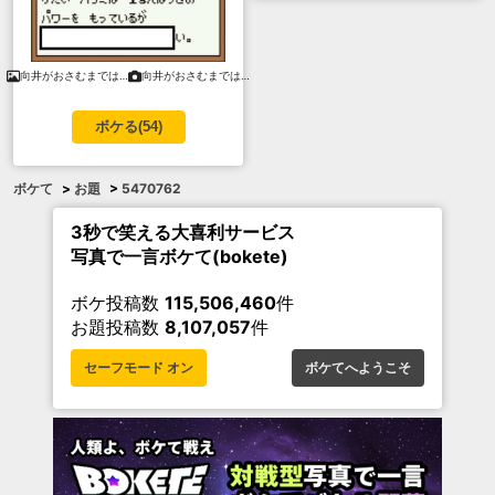
向井がおさむまでは…
向井がおさむまでは…
ボケる(
54
)
ボケて
>
お題
>
5470762
3秒で笑える大喜利サービス
写真で一言ボケて(bokete)
ボケ投稿数
115,506,460
件
お題投稿数
8,107,057
件
セーフモード オン
ボケてへようこそ