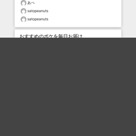
あべ
satopeanuts
satopeanuts
おすすめのボケを毎日お届け
いいね！する
フォローする
フォローする
Topに戻る
ボケを見る
まとめを見る
お題を探す
殿堂入り
最新人気まとめ
新着お題
ピックアップボケ
セレクトまとめ
人気お題