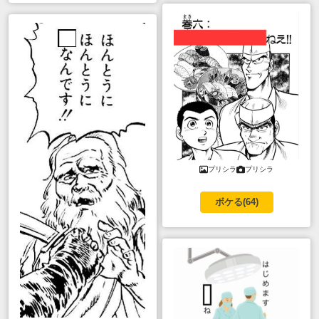
プリシラ
プリシラ
ボケる(
64
)