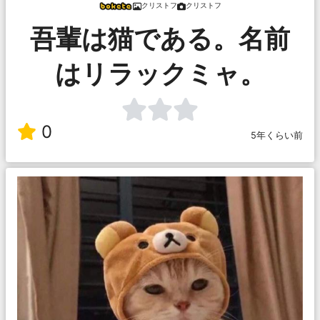
クリストフ
クリストフ
吾輩は猫である。名前
はリラックミャ。
0
5年くらい前