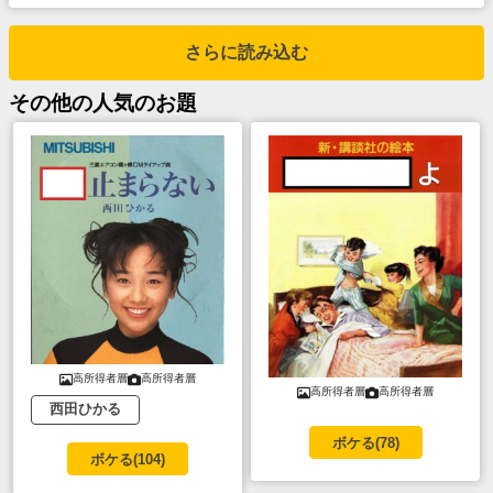
さらに読み込む
その他
の人気のお題
高所得者層
高所得者層
高所得者層
高所得者層
西田ひかる
ボケる(
78
)
ボケる(
104
)