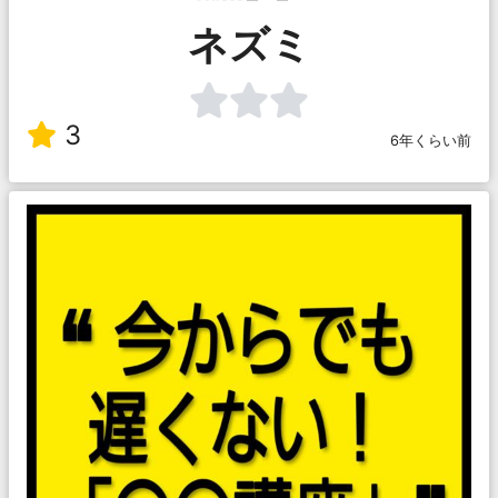
ネズミ
3
6年くらい前