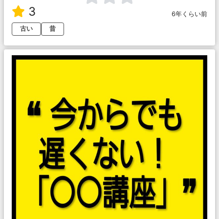
3
6年くらい前
古い
昔