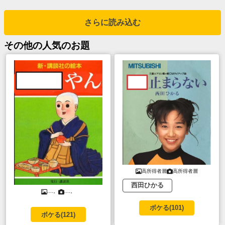
さらに読み込む
その他
の人気のお題
高所得者層
高所得者層
西田ひかる
....。
....。
ボケる(
101
)
ボケる(
121
)