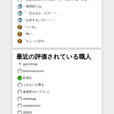
「
物理的にね
」
「
「生きるか」だろ！！
」
「
お前ずるいぞー！！
」
「
いいね
」
「
怖い
」
「
ちょっと好き
」
最近の評価されている職人
gaizinhige
bananaazarasi
鈴美紅
くれないか豚を
暴愚男(ボーグマン)
wjdatagp
satopeanuts
花和尚