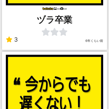
saz
saz
ヅラ卒業
3
6年くらい前