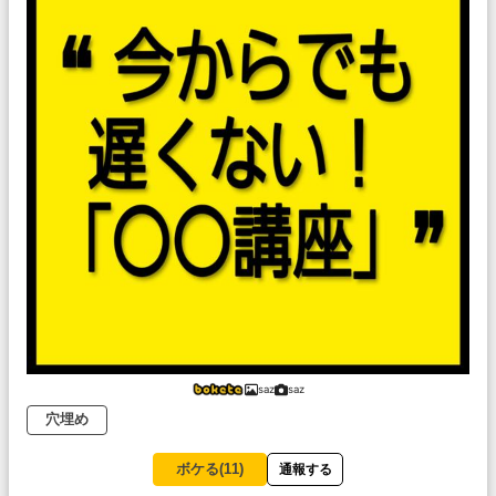
saz
saz
穴埋め
ボケる(
11
)
通報する