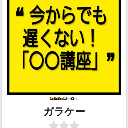
saz
saz
ガラケー