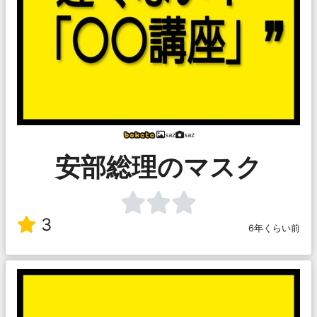
saz
saz
安部総理のマスク
3
6年くらい前