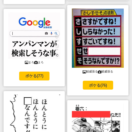
まろ
まろ
鯖威張る
鯖威張る
ボケる(
77
)
ボケる(
76
)