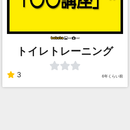
saz
saz
トイレトレーニング
3
6年くらい前