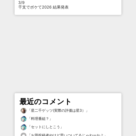
3/9
干支でボケて2026 結果発表
最近のコメント
「
星二千ゲッツ(実際の評価は星3）
」
「
料理番組？
」
「
セットにしとこう
」
「
お題投稿者やけど思いついてるじゃねーかよ
」