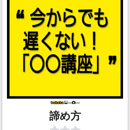
saz
saz
諦め方