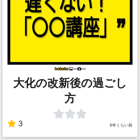
saz
saz
大化の改新後の過ごし
方
3
6年くらい前