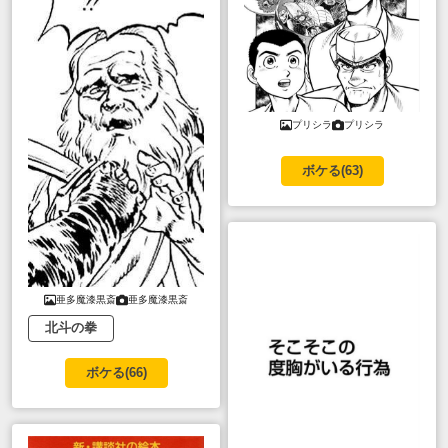
プリシラ
プリシラ
ボケる(
63
)
亜多魔漆黒斎
亜多魔漆黒斎
北斗の拳
ボケる(
66
)