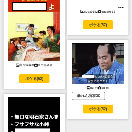
guga9652
guga9652
ボケる(
57
)
高所得者層
高所得者層
ボケる(
62
)
bu_mi
bu_mi
暴れん坊将軍
ボケる(
52
)