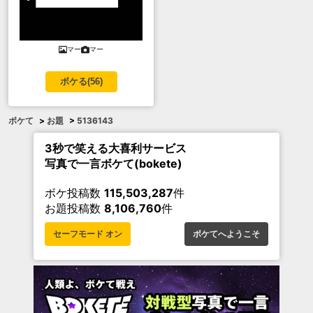
マー
マー
ボケる(
56
)
ボケて
>
お題
>
5136143
3秒で笑える大喜利サービス
写真で一言ボケて(bokete)
ボケ投稿数
115,503,287
件
お題投稿数
8,106,760
件
セーフモード オン
ボケてへようこそ