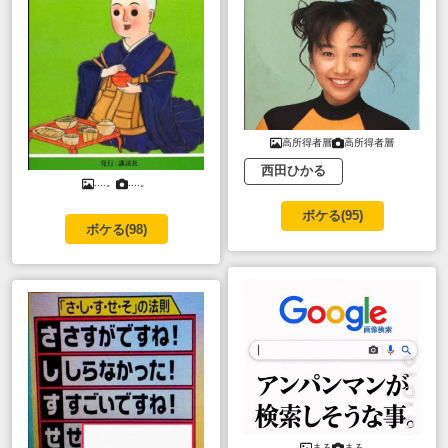
高所得者層
高所得者層
西田ひかる
....。
....。
ボケる(
95
)
ボケる(
98
)
まろ
まろ