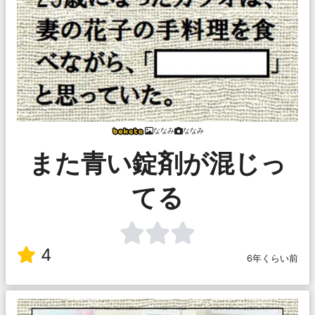
ななみ
ななみ
また青い錠剤が混じっ
てる
4
6年くらい前