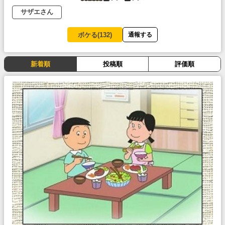
サザエさん
ボケる(
132
)
通報する
新着順
投稿順
評価順