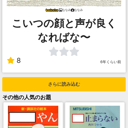
ななみ
ななみ
こいつの顔と声が良く
なればな〜
8
6年くらい前
さらに読み込む
その他
の人気のお題