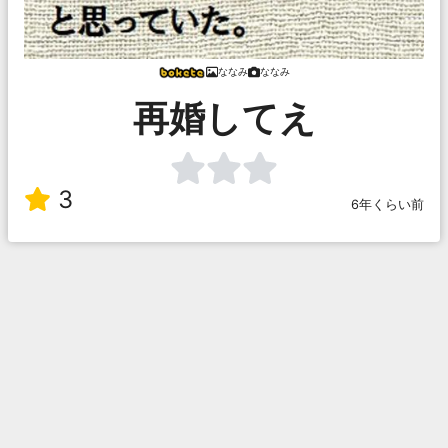
ななみ
ななみ
再婚してえ
3
6年くらい前