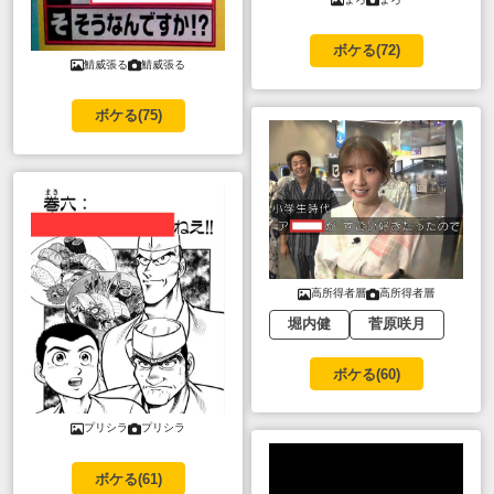
ボケる(
72
)
鯖威張る
鯖威張る
ボケる(
75
)
高所得者層
高所得者層
堀内健
菅原咲月
ボケる(
60
)
プリシラ
プリシラ
ボケる(
61
)