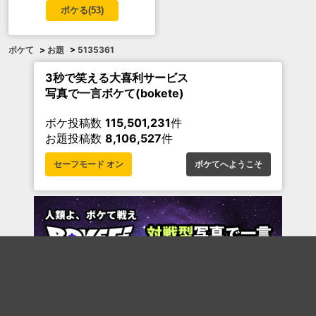
ボケる(
53
)
ボケて
>
お題
>
5135361
3秒で笑える大喜利サービス
写真で一言ボケて(bokete)
ボケ投稿数
115,501,231
件
お題投稿数
8,106,527
件
セーフモード オン
ボケてへようこそ