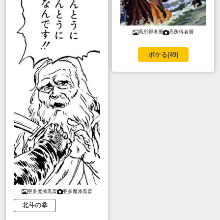
高所得者層
高所得者層
ボケる(
49
)
亜多魔漆黒斎
亜多魔漆黒斎
北斗の拳