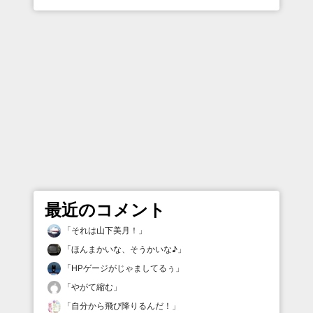
最近のコメント
「
それは山下美月！
」
「
ほんまかいな、そうかいな♪
」
「
HPゲージがじゃましてるぅ
」
「
やがて縮む
」
「
自分から飛び降りるんだ！
」