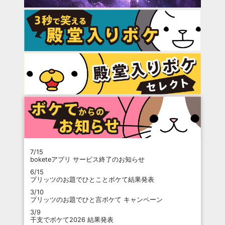
7/15
boketeアプリ サービス終了のお知らせ
6/15
プリッツのお題でひとことボケて結果発表
3/10
プリッツのお題でひと言ボケて キャンペーン
3/9
干支でボケて2026 結果発表