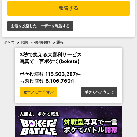
報告する
お題を投稿したユーザーを報告する
ボケて
>
お題
>
4945667
>
通報
3秒で笑える大喜利サービス
写真で一言ボケて(bokete)
ボケ投稿数
115,503,287
件
お題投稿数
8,106,760
件
セーフモード オン
ボケてへようこそ