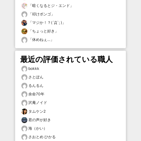
「
暗くなるとジ・エンド
」
「
叩けボンゴ
」
「
マジか！？(´Д`; )
」
「
ちょっと好き
」
「
休めねぇ…
」
最近の評価されている職人
bokkk
さとぽん
るんるん
余命70年
沢庵ノイド
タムケン2
君の声が好き
海（かい）
さおとめ ひかる