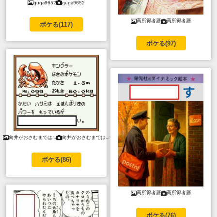
guga9652
guga9652
高所得者層
高所得者層
ボケる(
117
)
ボケる(
97
)
向井がおさむまでは…
向井がおさむまでは…
ボケる(
86
)
高所得者層
高所得者層
ボケる(
76
)