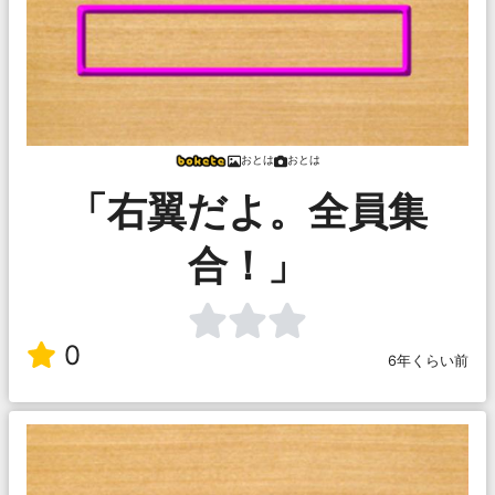
おとは
おとは
「右翼だよ。全員集
合！」
0
6年くらい前