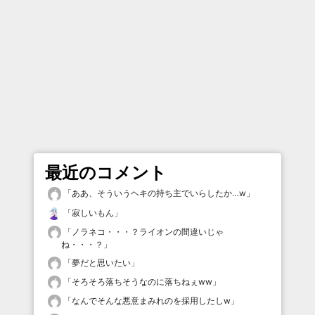
最近のコメント
「
ああ、そういうヘキの持ち主でいらしたか…w
」
「
寂しいもん
」
「
ノラネコ・・・？ライオンの間違いじゃ
ね・・・？
」
「
夢だと思いたい
」
「
そろそろ落ちそうなのに落ちねぇww
」
「
なんでそんな悪意まみれのを採用したしw
」