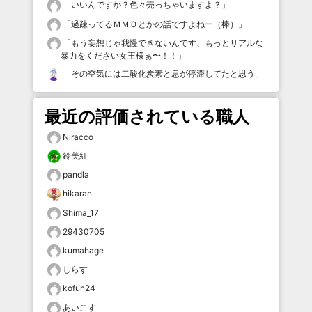
「
いいんですか？色々売っちゃいますよ？
」
「
過疎ってるＭＭＯとかの話ですよねー（棒）
」
「
もう妄想じゃ我慢できないんです、もっとリアルな
暴力をください女王様ぁ〜！！
」
「
その空気には二酸化炭素と息が停滞してたと思う
」
最近の評価されている職人
Niracco
鈴美紅
pandla
hikaran
Shima_17
29430705
kumahage
しらす
kofun24
あいこす