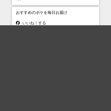
おすすめのボケを毎日お届け
いいね！する
フォローする
フォローする
Topに戻る
ボケを見る
まとめを見る
お題を探す
殿堂入り
最新人気まとめ
新着お題
ピックアップボケ
セレクトまとめ
人気お題
人気ボケ
セレクトお題
注目ボケ
人気タグ
急上昇ボケ
新着ボケ