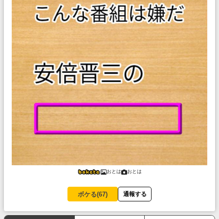
おとは
おとは
ボケる(
67
)
通報する