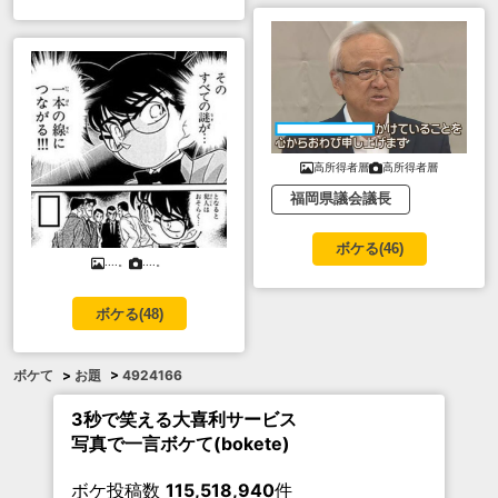
高所得者層
高所得者層
福岡県議会議長
ボケる(
46
)
....。
....。
ボケる(
48
)
ボケて
>
お題
>
4924166
3秒で笑える大喜利サービス
写真で一言ボケて(bokete)
ボケ投稿数
115,518,940
件