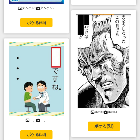
タムケン2
タムケン2
ボケる(
65
)
abc141
abc141
....。
....。
ボケる(
51
)
ボケる(
53
)