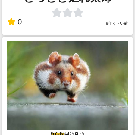
0
6年くらい前
うち
うち