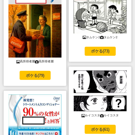
タムケン2
タムケン2
ボケる(
73
)
高所得者層
高所得者層
ボケる(
79
)
ルイコスタ
ルイコスタ
ボケる(
61
)