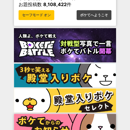
お題投稿数
8,108,422
件
セーフモード オン
ボケてへようこそ