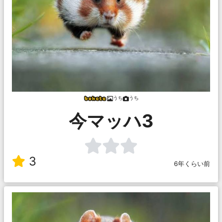
うち
うち
今マッハ3
3
6年くらい前