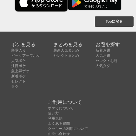
Topに戻る
ボケを見る
まとめを見る
お題を探す
殿堂入り
最新人気まとめ
新着お題
ピックアップボケ
セレクトまとめ
人気お題
人気ボケ
セレクトお題
注目ボケ
人気タグ
急上昇ボケ
新着ボケ
セレクト
タグ
ご利用について
ボケてについて
使い方
利用規約
よくある質問
クッキーの利用について
お問い合わせ