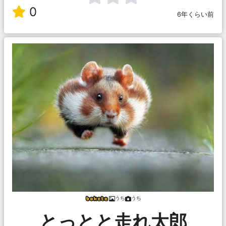
0
6年くらい前
うち
うち
とっとと走れ太郎