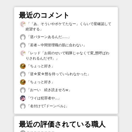
最近のコメント
「
「あ、そういやボケてたなー」くらいで星確認して
絶望する
」
「
逆パターンあるんだ……
」
「
若者～中間管理職の肌に合わない
」
「
レッド「お前のせいで戦隊じゃなくて変_態呼ばわ
りされるんだぞ!!」
」
「
ちょっと好き
」
「
逆☆変☆態を待っていられなかった
」
「
ちょっと好き
」
「
おーい 続き読ませろw
」
「
ワイは犯罪者や…
」
「
名付けて｢ドーンベル｣
」
最近の評価されている職人