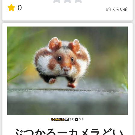
0
6年くらい前
うち
うち
ぶつかるーカメラどい