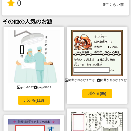
0
6年くらい前
その他
の人気のお題
向井がおさむまでは…
向井がおさむまでは…
guga9652
guga9652
ボケる(
86
)
ボケる(
118
)