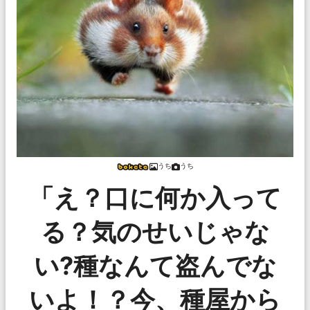
うち
うち
「え？口に何か入って
る？気のせいじゃな
い?種なんて盗んでな
いよ！？今、種屋から