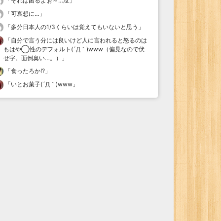
「
それは困るよぉ～…泣
」
「
可哀想に…
」
「
多分日本人の1/3くらいは覚えてもいないと思う
」
「
自分で言う分には良いけど人に言われると怒るのは
もはや◯性のデフォルト(´Д｀)www（偏見なので伏
せ字。面倒臭い…。）
」
「
食ったろか!?
」
「
いとお菓子(´Д｀)www
」