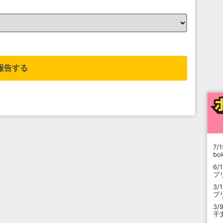
。
報告する
7/1
b
6/
プ
3/
プ
3/
干