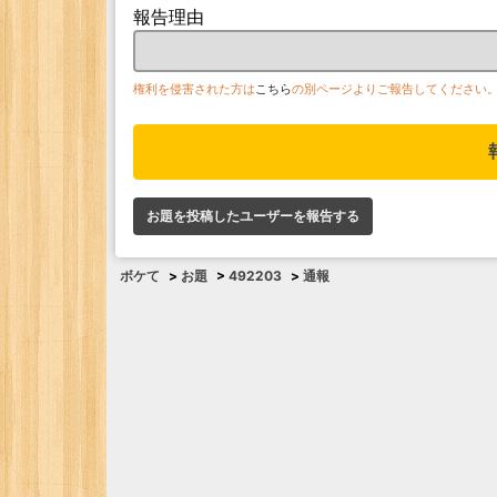
報告理由
権利を侵害された方は
こちら
の別ページよりご報告してください
お題を投稿したユーザーを報告する
ボケて
>
お題
>
492203
>
通報