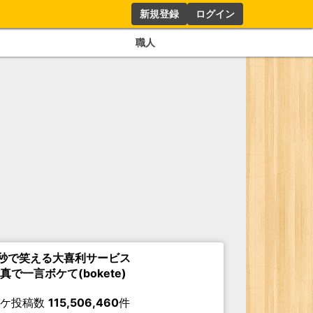
新規登録
ログイン
職人
秒で笑える大喜利サービス
真で一言ボケて(bokete)
ボケ投稿数
115,506,460
件