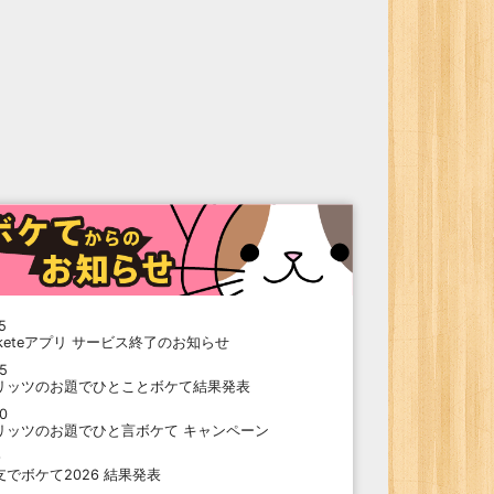
5
oketeアプリ サービス終了のお知らせ
15
リッツのお題でひとことボケて結果発表
10
リッツのお題でひと言ボケて キャンペーン
9
支でボケて2026 結果発表