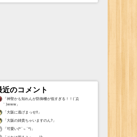
最近のコメント
「
神聖かも知れんが防御柵が低すぎる！！(´Д
｀)www
」
「
大阪に逃げまっせ!!
」
「
大阪の姉貴ちゃいますのん?
」
「
可愛い(*´﹃`*)
」