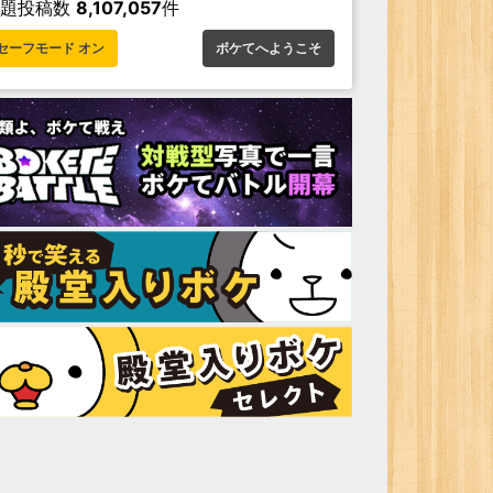
お題投稿数
8,107,057
件
セーフモード オン
ボケてへようこそ