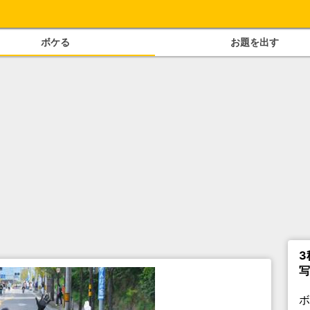
ボケる
お題を出す
3
写