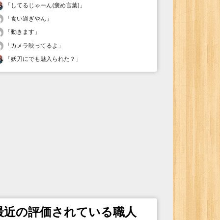
「
してるじゃーん(褒め言葉)
」
「
食い過ぎやん
」
「
動きます
」
「
カメラ映ってるよ
」
「
妖刀にでも魅入られた？
」
最近の評価されている職人