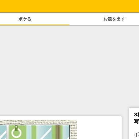
ボケる
お題を出す
3
写