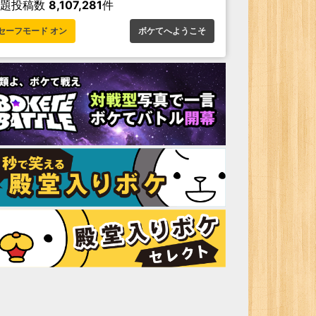
お題投稿数
8,107,281
件
セーフモード オン
ボケてへようこそ