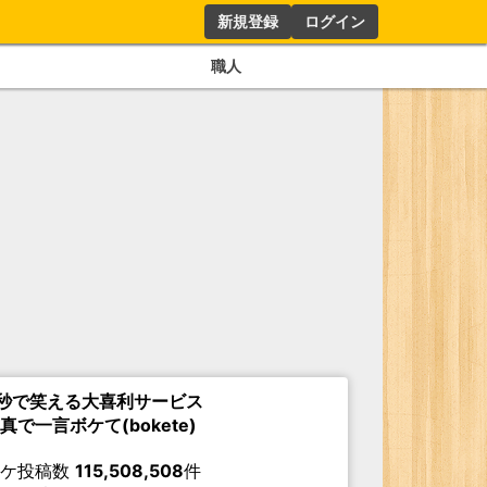
新規登録
ログイン
職人
秒で笑える大喜利サービス
真で一言ボケて(bokete)
ボケ投稿数
115,508,508
件