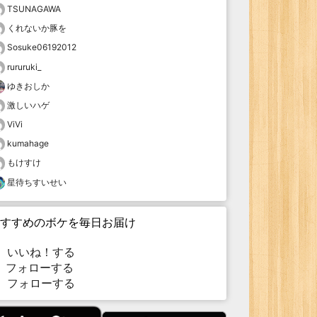
TSUNAGAWA
くれないか豚を
Sosuke06192012
rururuki_
ゆきおしか
激しいハゲ
ViVi
kumahage
もけすけ
星待ちすいせい
すすめのボケを毎日お届け
いいね！する
フォローする
フォローする