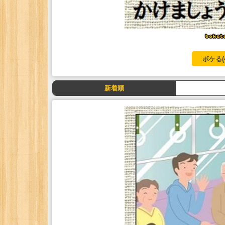
ボケる(
新着順