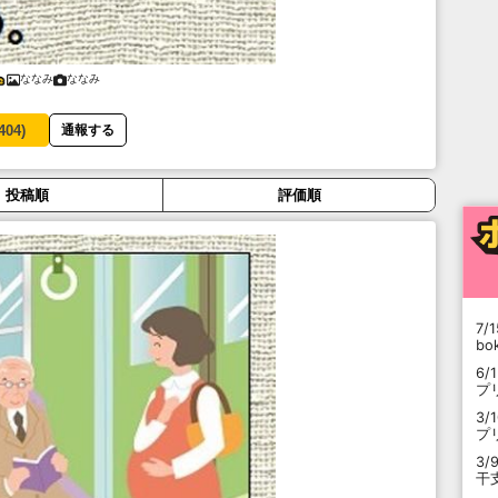
ななみ
ななみ
404
)
通報する
投稿順
評価順
7/1
b
6/
プ
3/
プ
3/
干