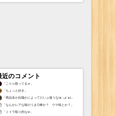
最近のコメント
「
こりゃ怒ってるｗ
」
「
ちょっと好き
」
「
商品名か比喩かによってだいぶ違うな(๑´ڡ`๑)
」
「
なんかレアな味のうま○棒か？ ウマ味とか？
」
「
ミイラ取り的なw
」