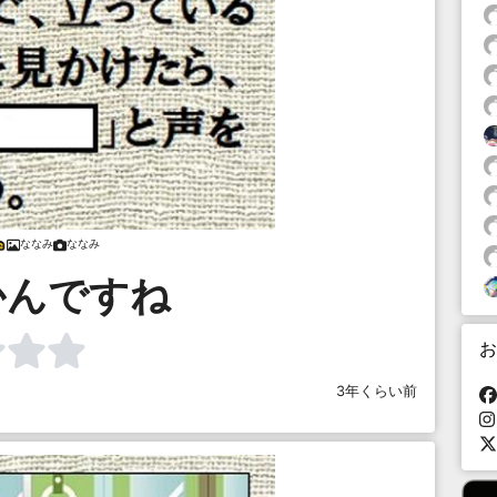
ななみ
ななみ
かんですね
お
3年くらい前