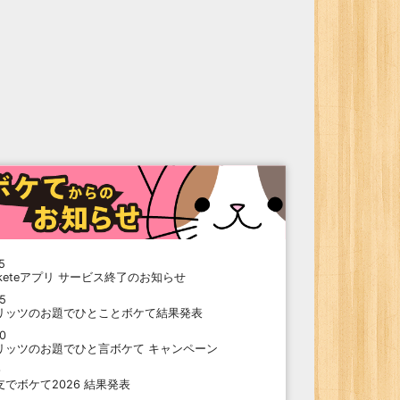
5
oketeアプリ サービス終了のお知らせ
15
リッツのお題でひとことボケて結果発表
10
リッツのお題でひと言ボケて キャンペーン
9
支でボケて2026 結果発表