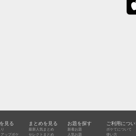
を見る
まとめを見る
お題を探す
ご利用につい
入り
最新人気まとめ
新着お題
ボケてについて
クアップボケ
セレクトまとめ
人気お題
使い方