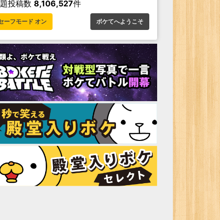
お題投稿数
8,106,527
件
セーフモード オン
ボケてへようこそ