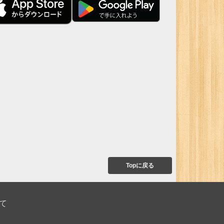
Topに戻る
て