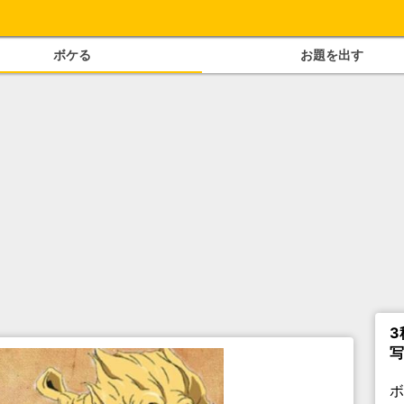
ボケる
お題を出す
3
写