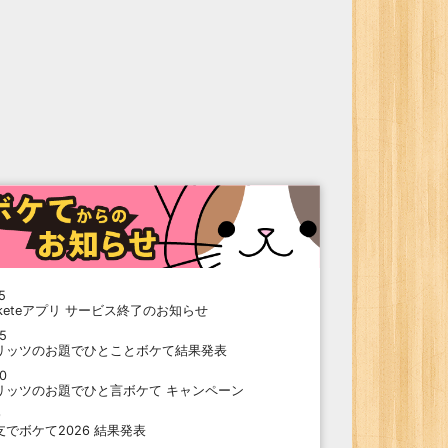
5
oketeアプリ サービス終了のお知らせ
15
リッツのお題でひとことボケて結果発表
10
リッツのお題でひと言ボケて キャンペーン
9
支でボケて2026 結果発表