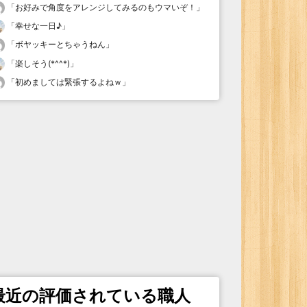
「
お好みで角度をアレンジしてみるのもウマいぞ！
」
「
幸せな一日♪
」
「
ボヤッキーとちゃうねん
」
「
楽しそう(*^^*)
」
「
初めましては緊張するよねｗ
」
最近の評価されている職人