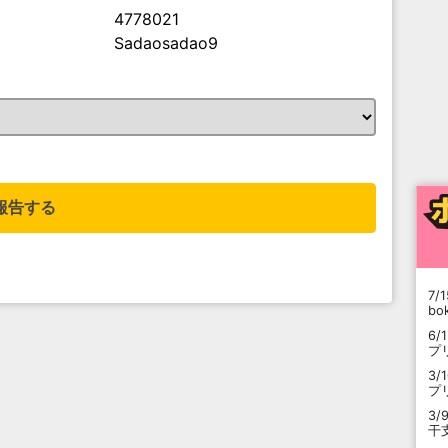
4778021
Sadaosadao9
。
報告する
7/1
b
6/
プ
3/
プ
3/
干