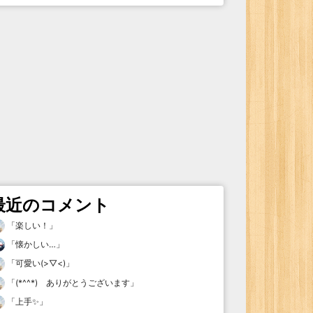
最近のコメント
「
楽しい！
」
「
懐かしい…
」
「
可愛い(>▽<)
」
「
(*^^*) ありがとうございます
」
「
上手✨
」