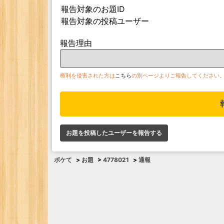
報告対象のお題ID
報告対象の投稿ユーザー
報告理由
権利を侵害された方は
こちら
の別ページよりご報告してください
お題を投稿したユーザーを報告する
ボケて
>
お題
>
4778021
>
通報