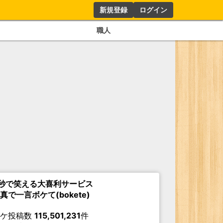
新規登録
ログイン
職人
秒で笑える大喜利サービス
真で一言ボケて(bokete)
ボケ投稿数
115,501,231
件