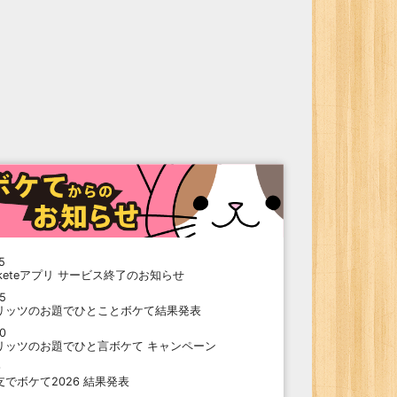
5
oketeアプリ サービス終了のお知らせ
15
リッツのお題でひとことボケて結果発表
10
リッツのお題でひと言ボケて キャンペーン
9
支でボケて2026 結果発表