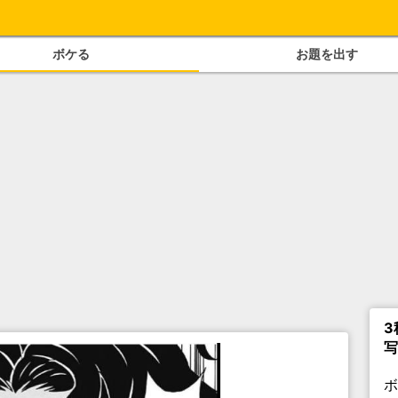
ボケる
お題を出す
3
写