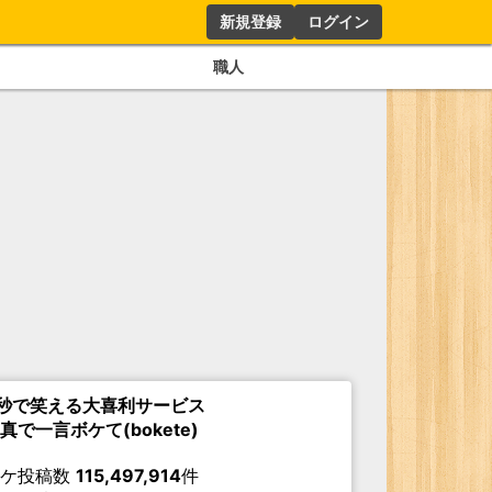
新規登録
ログイン
職人
秒で笑える大喜利サービス
真で一言ボケて(bokete)
ボケ投稿数
115,497,914
件