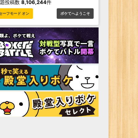
お題投稿数
8,106,244
件
セーフモード オン
ボケてへようこそ