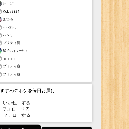
れこば
Koba5824
まひろ
へべれけ
ハンゲ
プリティ慶
星待ちすいせい
mmmmm
プリティ慶
プリティ慶
すすめのボケを毎日お届け
いいね！する
フォローする
フォローする