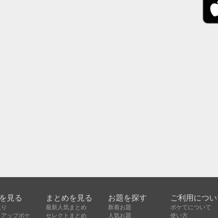
を見る
まとめを見る
お題を探す
ご利用につい
入り
最新人気まとめ
新着お題
ボケてについて
クアップボケ
セレクトまとめ
人気お題
使い方