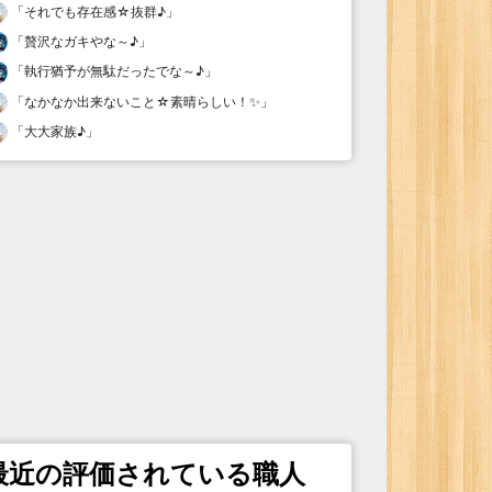
「
それでも存在感☆抜群♪
」
「
贅沢なガキやな～♪
」
「
執行猶予が無駄だったでな～♪
」
「
なかなか出来ないこと☆素晴らしい！✨
」
「
大大家族♪
」
最近の評価されている職人