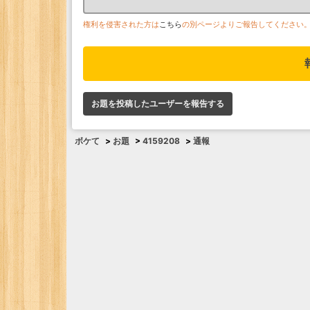
権利を侵害された方は
こちら
の別ページよりご報告してください
お題を投稿したユーザーを報告する
ボケて
>
お題
>
4159208
>
通報