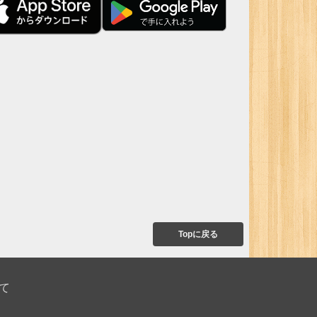
Topに戻る
て