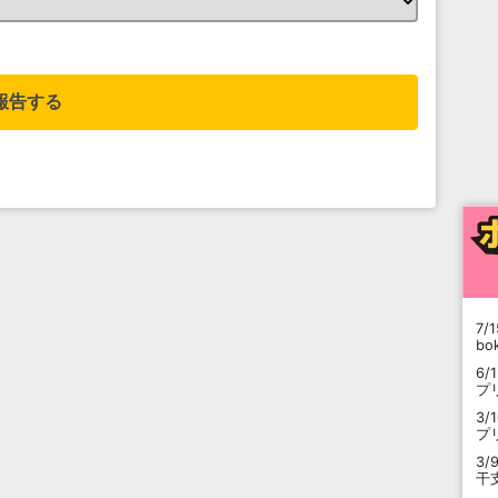
。
報告する
7/1
b
6/
プ
3/
プ
3/
干