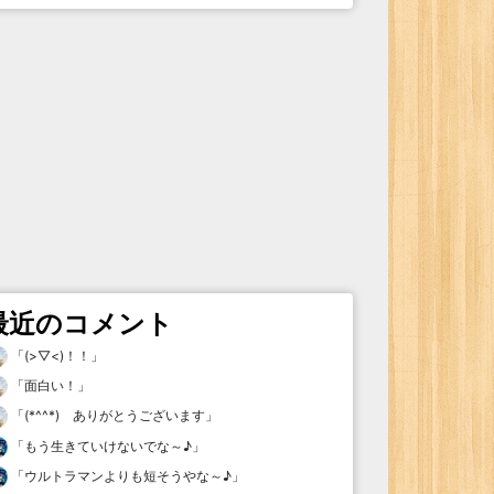
最近のコメント
「
(>▽<)！！
」
「
面白い！
」
「
(*^^*) ありがとうございます
」
「
もう生きていけないでな～♪
」
「
ウルトラマンよりも短そうやな～♪
」