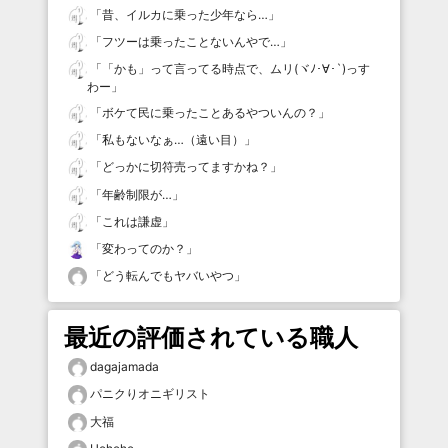
「
昔、イルカに乗った少年なら…
」
「
フツーは乗ったことないんやで…
」
「
「かも」って言ってる時点で、ムリ(ヾﾉ･∀･`)っす
わー
」
「
ボケて民に乗ったことあるやついんの？
」
「
私もないなぁ…（遠い目）
」
「
どっかに切符売ってますかね？
」
「
年齢制限が…
」
「
これは謙虚
」
「
変わってのか？
」
「
どう転んでもヤバいやつ
」
最近の評価されている職人
dagajamada
パニクりオニギリスト
大福