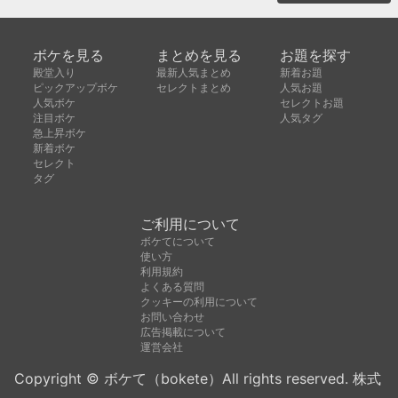
ボケを見る
まとめを見る
お題を探す
殿堂入り
最新人気まとめ
新着お題
ピックアップボケ
セレクトまとめ
人気お題
人気ボケ
セレクトお題
注目ボケ
人気タグ
急上昇ボケ
新着ボケ
セレクト
タグ
ご利用について
ボケてについて
使い方
利用規約
よくある質問
クッキーの利用について
お問い合わせ
広告掲載について
運営会社
Copyright © ボケて（bokete）All rights reserved. 株式