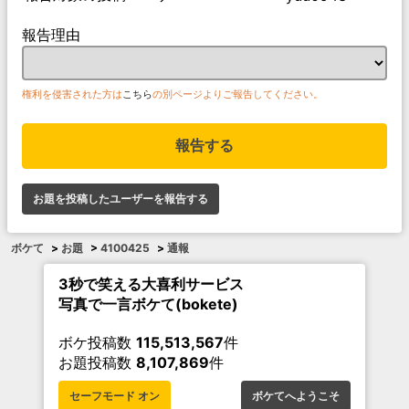
報告理由
権利を侵害された方は
こちら
の別ページよりご報告してください。
報告する
お題を投稿したユーザーを報告する
ボケて
>
お題
>
4100425
>
通報
3秒で笑える大喜利サービス
写真で一言ボケて(bokete)
ボケ投稿数
115,513,567
件
お題投稿数
8,107,869
件
セーフモード オン
ボケてへようこそ