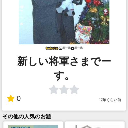
馬井坊
馬井坊
新しい将軍さまでー
す。
0
17年くらい前
その他
の人気のお題