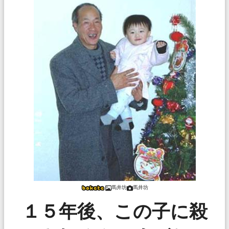
馬井坊
馬井坊
１５年後、この子に殺