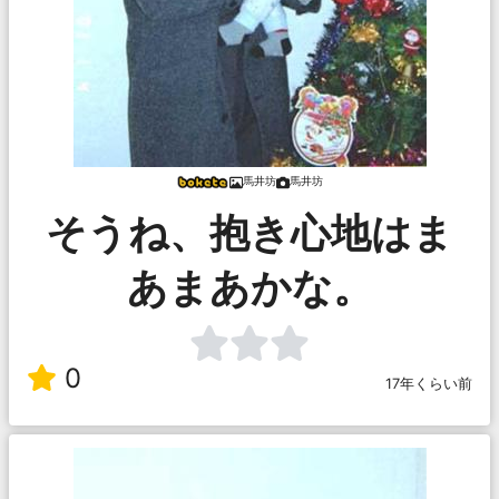
馬井坊
馬井坊
そうね、抱き心地はま
あまあかな。
0
17年くらい前