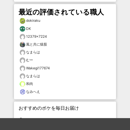
最近の評価されている職人
dokiraku
DK
12379×7224
風と共に猿股
なまらは
むー
Wakegi177674
なまらは
和尚
なみへえ
おすすめのボケを毎日お届け
いいね！する
フォローする