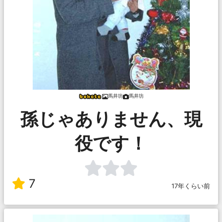
馬井坊
馬井坊
孫じゃありません、現
役です！
7
17年くらい前