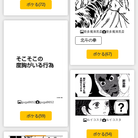
ボケる(
72
)
亜多魔漆黒斎
亜多魔漆黒斎
北斗の拳
ボケる(
67
)
guga9652
guga9652
ボケる(
59
)
ルイコスタ
ルイコスタ
ボケる(
54
)