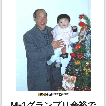
馬井坊
馬井坊
M-1グランプリ余裕で