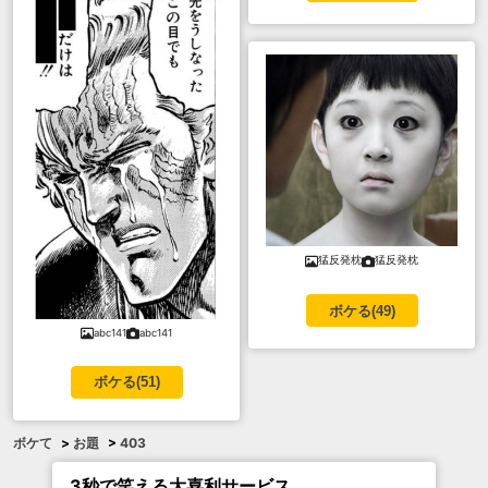
猛反発枕
猛反発枕
ボケる(
49
)
abc141
abc141
ボケる(
51
)
ボケて
>
お題
>
403
3秒で笑える大喜利サービス