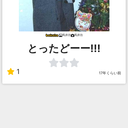
馬井坊
馬井坊
とったどーー!!!
1
17年くらい前