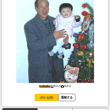
馬井坊
馬井坊
ボケる(
9
)
通報する