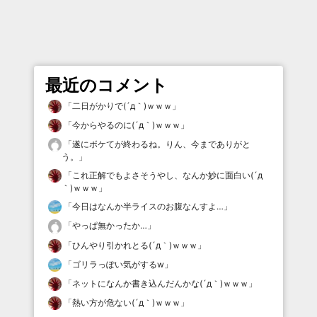
最近のコメント
「
二日がかりで(´д｀)ｗｗｗ
」
「
今からやるのに(´д｀)ｗｗｗ
」
「
遂にボケてが終わるね。りん、今までありがと
う。
」
「
これ正解でもよさそうやし、なんか妙に面白い(´д
｀)ｗｗｗ
」
「
今日はなんか半ライスのお腹なんすよ…
」
「
やっぱ無かったか…
」
「
ひんやり引かれとる(´д｀)ｗｗｗ
」
「
ゴリラっぽい気がするw
」
「
ネットになんか書き込んだんかな(´д｀)ｗｗｗ
」
「
熱い方が危ない(´д｀)ｗｗｗ
」