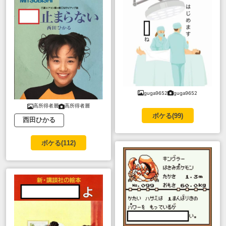
guga9652
guga9652
高所得者層
高所得者層
ボケる(
99
)
西田ひかる
ボケる(
112
)