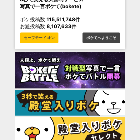
写真で一言ボケて(bokete)
ボケ投稿数
115,511,748
件
お題投稿数
8,107,633
件
セーフモード オン
ボケてへようこそ