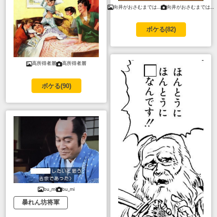
向井がおさむまでは…
向井がおさむまでは…
ボケる(
82
)
高所得者層
高所得者層
ボケる(
90
)
bu_mi
bu_mi
暴れん坊将軍