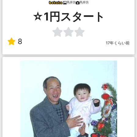
馬井坊
馬井坊
☆1円スタート
8
17年くらい前