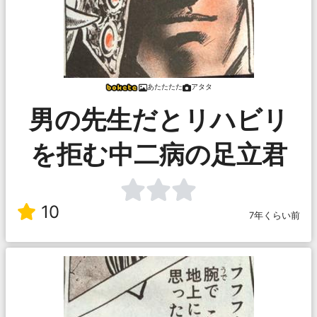
あたたたた
アタタ
男の先生だとリハビリ
を拒む中二病の足立君
10
7年くらい前