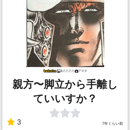
あたたたた
アタタ
親方〜脚立から手離し
ていいすか？
3
7年くらい前