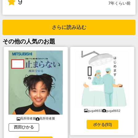
9
7年くらい前
さらに読み込む
その他
の人気のお題
guga9652
guga9652
高所得者層
高所得者層
ボケる(
93
)
西田ひかる