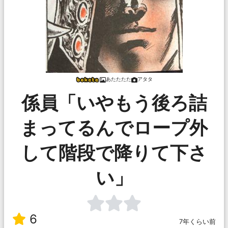
あたたたた
アタタ
係員「いやもう後ろ詰
まってるんでロープ外
して階段で降りて下さ
い」
6
7年くらい前