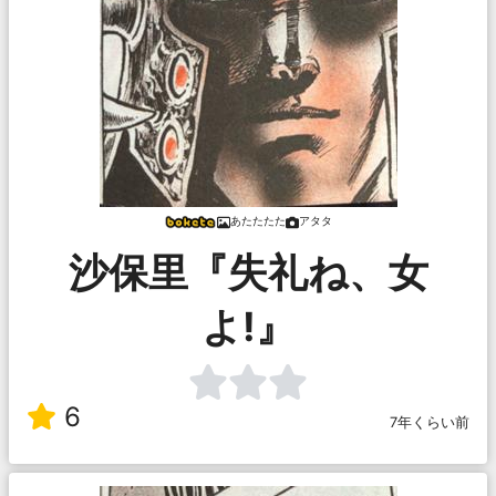
あたたたた
アタタ
沙保里『失礼ね、女
よ!』
6
7年くらい前