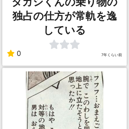
タカシくんの乗り物の
独占の仕方が常軌を逸
している
0
7年くらい前