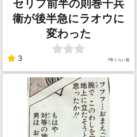
セリフ前半の則巻千兵
衞が後半急にラオウに
変わった
3
7年くらい前