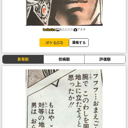
あたたたた
アタタ
ボケる(
13
)
通報する
新着順
投稿順
評価順