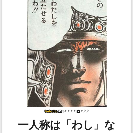
あたたたた
アタタ
一人称は「わし」な