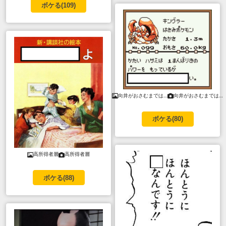
ボケる(
109
)
向井がおさむまでは…
向井がおさむまでは…
ボケる(
80
)
高所得者層
高所得者層
ボケる(
88
)