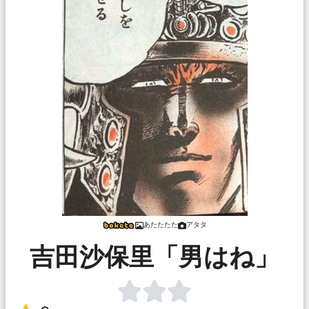
あたたたた
アタタ
吉田沙保里「男はね」