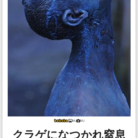
MJ
MJ
クラゲになつかれ窒息