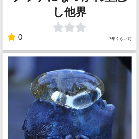
し他界
0
7年くらい前