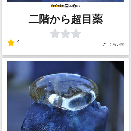
MJ
MJ
二階から超目薬
1
7年くらい前