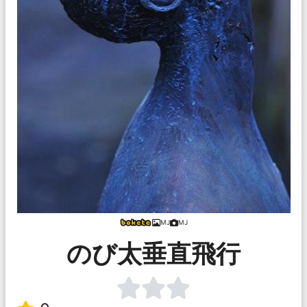
MJ
MJ
のび太垂直飛行