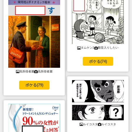
タムケン2
殿堂入りしたい
ボケる(
74
)
高所得者層
高所得者層
ボケる(
79
)
ルイコスタ
ルイコスタ