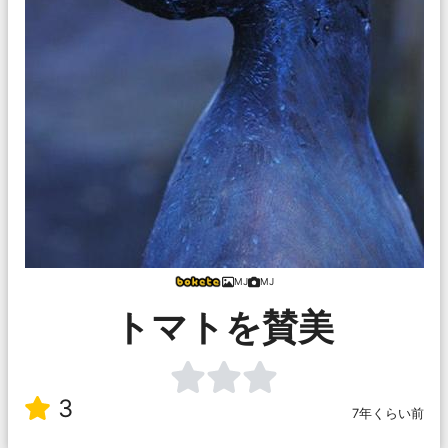
MJ
MJ
トマトを賛美
3
7年くらい前