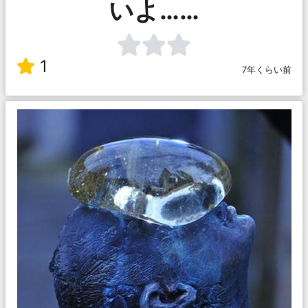
いよ……
1
7年くらい前