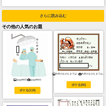
さらに読み込む
その他
の人気のお題
向井がおさむまでは…
向井がおさむまでは…
guga9652
guga9652
ボケる(
86
)
ボケる(
118
)