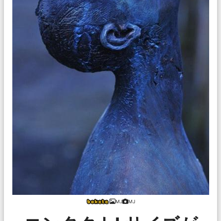
MJ
MJ