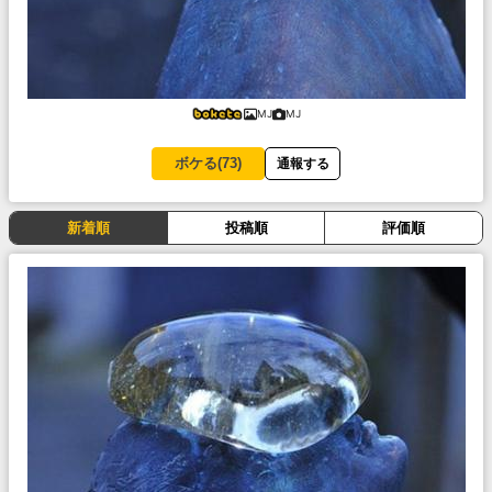
MJ
MJ
ボケる(
73
)
通報する
新着順
投稿順
評価順