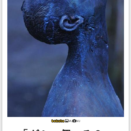
MJ
MJ