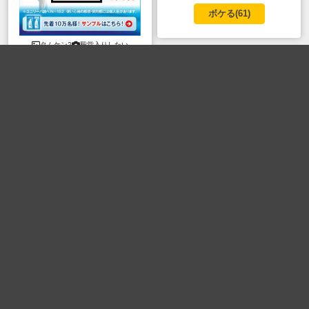
ボケる(
61
)
タムケン2
殿堂入りしたい
ボケる(
66
)
....。
....。
ボケる(
48
)
....。
....。