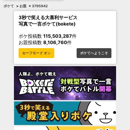
ボケて
>
お題
>
3795942
3秒で笑える大喜利サービス
写真で一言ボケて(bokete)
ボケ投稿数
115,503,287
件
お題投稿数
8,106,760
件
セーフモード オン
ボケてへようこそ