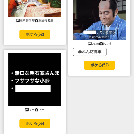
高所得者層
高所得者層
ボケる(
62
)
bu_mi
bu_mi
暴れん坊将軍
ボケる(
52
)
マー
マー
ボケる(
56
)