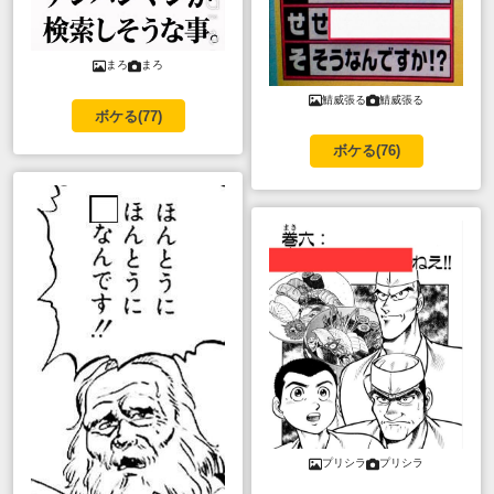
まろ
まろ
鯖威張る
鯖威張る
ボケる(
77
)
ボケる(
76
)
プリシラ
プリシラ