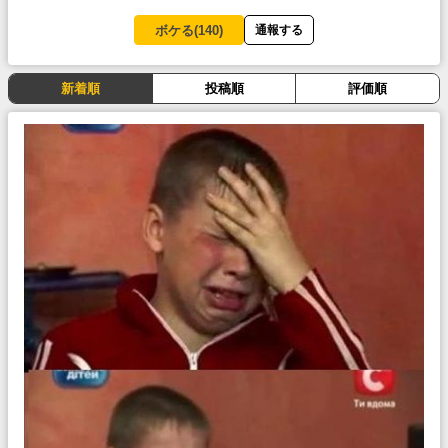
ボケる(
140
)
通報する
新着順
投稿順
評価順