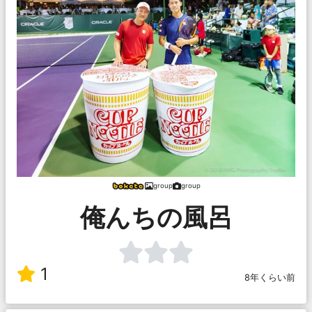
group
group
俺んちの風呂
1
8年くらい前