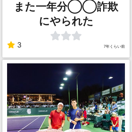
また一年分◯◯詐欺
にやられた
3
7年くらい前