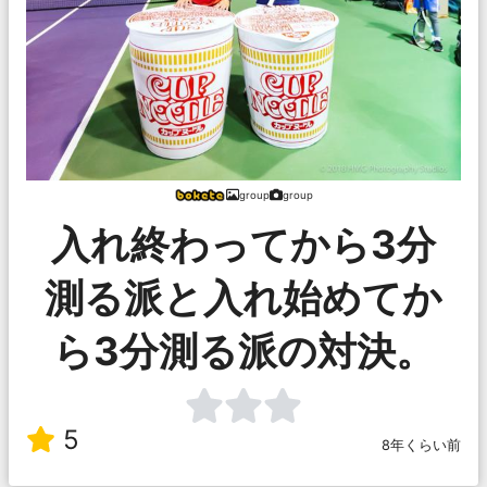
group
group
入れ終わってから3分
測る派と入れ始めてか
ら3分測る派の対決。
5
8年くらい前