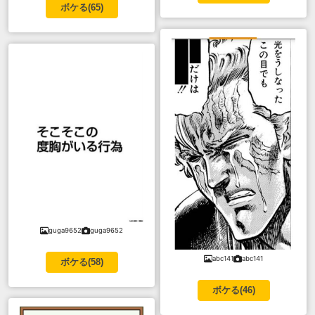
ボケる(
65
)
guga9652
guga9652
abc141
abc141
ボケる(
58
)
ボケる(
46
)