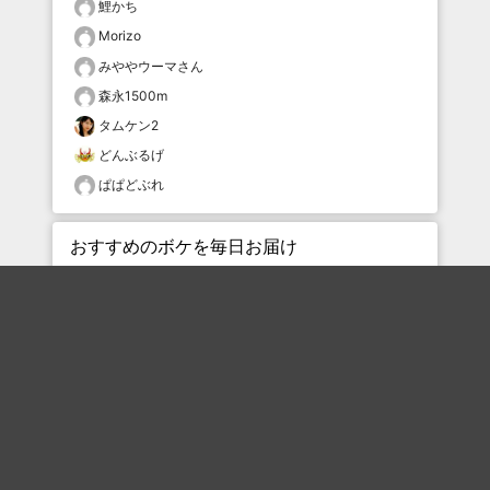
鯉かち
Morizo
みややウーマさん
森永1500m
タムケン2
どんぶるげ
ぱぱどぶれ
おすすめのボケを毎日お届け
いいね！する
フォローする
フォローする
Topに戻る