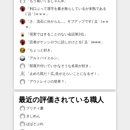
「
もう着いてるじゃんw
」
「
利口ぶって漢字を書き散らしているが未熟である
(´Д｀)ｗｗｗ
」
「
さ、流石に分からん…。ギブアップです(´Д｀)ｗｗ
ｗ
」
「
現実ではすることのない会話第3位
」
「
読者がケンシロウに話しかけとる(´Д｀)www
」
「
ちょっと好き
」
「
アルトバイエルン
」
「
部屋片付いていかなそうな名前が好き
」
「
止めろ罠だ！広_告がえらいことになるぞ！
」
「
アウトレイジの世界？
」
最近の評価されている職人
プリティ慶
きしめん
ぱぱどぶれ