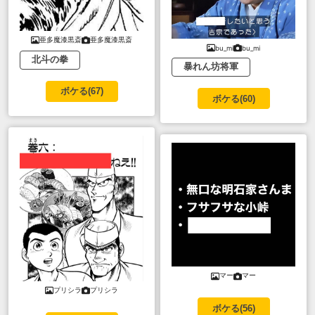
亜多魔漆黒斎
亜多魔漆黒斎
bu_mi
bu_mi
北斗の拳
暴れん坊将軍
ボケる(
67
)
ボケる(
60
)
マー
マー
プリシラ
プリシラ
ボケる(
56
)