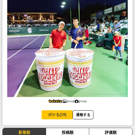
group
group
ボケる(
19
)
通報する
新着順
投稿順
評価順