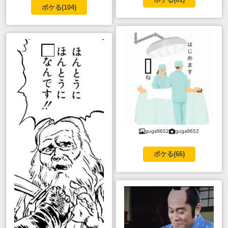
ボケる(
104
)
guga9652
guga9652
ボケる(
66
)