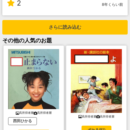
2
8年くらい前
さらに読み込む
その他
の人気のお題
高所得者層
高所得者層
高所得者層
高所得者層
西田ひかる
ボケる(
81
)