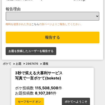
報告理由
権利を侵害された方は
こちら
の別ページよりご報告してください。
報告する
お題を投稿したユーザーを報告する
ボケて
>
お題
>
2967476
>
通報
3秒で笑える大喜利サービス
写真で一言ボケて(bokete)
ボケ投稿数
115,508,508
件
お題投稿数
8,107,281
件
セーフモード オン
ボケてへようこそ