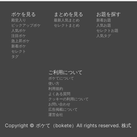
ボケを見る
まとめを見る
お題を探す
殿堂入り
最新人気まとめ
新着お題
ピックアップボケ
セレクトまとめ
人気お題
人気ボケ
セレクトお題
注目ボケ
人気タグ
急上昇ボケ
新着ボケ
セレクト
タグ
ご利用について
ボケてについて
使い方
利用規約
よくある質問
クッキーの利用について
お問い合わせ
広告掲載について
運営会社
Copyright © ボケて（bokete）All rights reserved. 株式
会社オモロキ