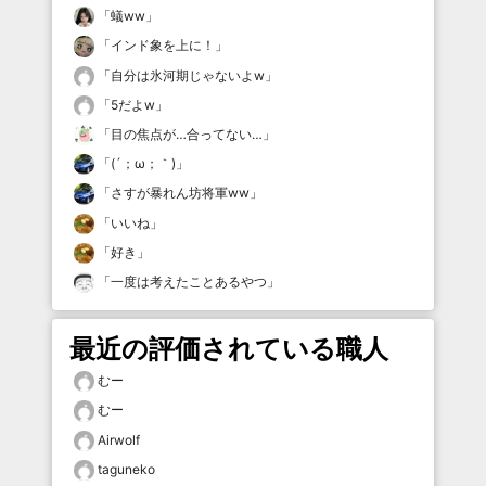
「
蟻ww
」
「
インド象を上に！
」
「
自分は氷河期じゃないよw
」
「
5だよw
」
「
目の焦点が…合ってない…
」
「
(´；ω；｀)
」
「
さすが暴れん坊将軍ww
」
「
いいね
」
「
好き
」
「
一度は考えたことあるやつ
」
最近の評価されている職人
むー
むー
Airwolf
taguneko