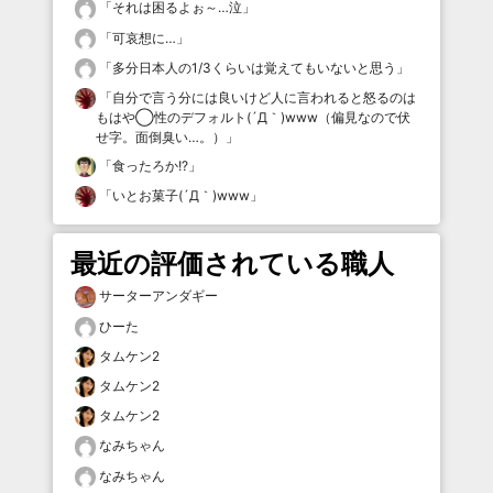
「
それは困るよぉ～…泣
」
「
可哀想に…
」
「
多分日本人の1/3くらいは覚えてもいないと思う
」
「
自分で言う分には良いけど人に言われると怒るのは
もはや◯性のデフォルト(´Д｀)www（偏見なので伏
せ字。面倒臭い…。）
」
「
食ったろか!?
」
「
いとお菓子(´Д｀)www
」
最近の評価されている職人
サーターアンダギー
ひーた
タムケン2
タムケン2
タムケン2
なみちゃん
なみちゃん