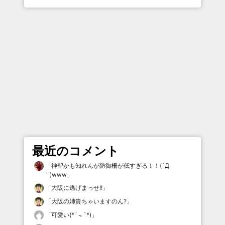
最近のコメント
「
神聖かも知れんが防御柵が低すぎる！！(´Д
｀)www
」
「
大阪に逃げまっせ!!
」
「
大阪の姉貴ちゃいますのん?
」
「
可愛い(*´﹃`*)
」