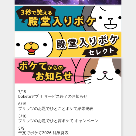
7/15
boketeアプリ サービス終了のお知らせ
6/15
プリッツのお題でひとことボケて結果発表
3/10
プリッツのお題でひと言ボケて キャンペーン
3/9
干支でボケて2026 結果発表