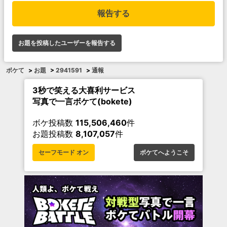
報告する
お題を投稿したユーザーを報告する
ボケて
>
お題
>
2941591
>
通報
3秒で笑える大喜利サービス
写真で一言ボケて(bokete)
ボケ投稿数
115,506,460
件
お題投稿数
8,107,057
件
セーフモード オン
ボケてへようこそ