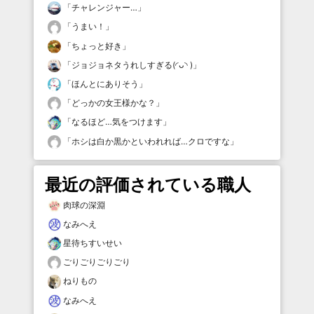
「
チャレンジャー…
」
「
うまい！
」
「
ちょっと好き
」
「
ジョジョネタうれしすぎる(◜ᴗ◝ )
」
「
ほんとにありそう
」
「
どっかの女王様かな？
」
「
なるほど…気をつけます
」
「
ホシは白か黒かといわれれば…クロですな
」
最近の評価されている職人
肉球の深淵
なみへえ
星待ちすいせい
ごりごりごりごり
ねりもの
なみへえ