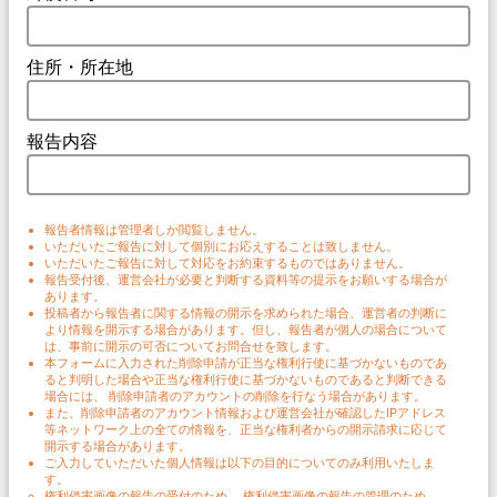
住所・所在地
報告内容
報告者情報は管理者しか閲覧しません。
いただいたご報告に対して個別にお応えすることは致しません。
いただいたご報告に対して対応をお約束するものではありません。
報告受付後、運営会社が必要と判断する資料等の提示をお願いする場合が
あります。
投稿者から報告者に関する情報の開示を求められた場合、運営者の判断に
より情報を開示する場合があります。但し、報告者が個人の場合について
は、事前に開示の可否についてお問合せを致します。
本フォームに入力された削除申請が正当な権利行使に基づかないものであ
ると判明した場合や正当な権利行使に基づかないものであると判断できる
場合には、 削除申請者のアカウントの削除を行なう場合があります。
また、削除申請者のアカウント情報および運営会社が確認したIPアドレス
等ネットワーク上の全ての情報を、正当な権利者からの開示請求に応じて
開示する場合があります。
ご入力していただいた個人情報は以下の目的についてのみ利用いたしま
す。
権利侵害画像の報告の受付のため。 権利侵害画像の報告の管理のため。