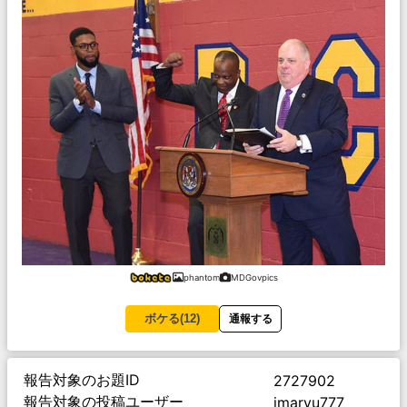
phantom
MDGovpics
ボケる(
12
)
通報する
報告対象のお題ID
2727902
報告対象の投稿ユーザー
imaryu777