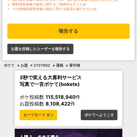
権利侵害画像の報告に関するご連絡等を行うため。
その他権利侵害画像の報告に関する処理を遂行するため。
報告する
お題を投稿したユーザーを報告する
ボケて
>
お題
>
2727902
>
通報
>
著作権
3秒で笑える大喜利サービス
写真で一言ボケて(bokete)
ボケ投稿数
115,518,940
件
お題投稿数
8,108,422
件
セーフモード オン
ボケてへようこそ