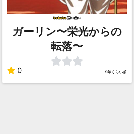
AK
AK
ガーリン〜栄光からの
転落〜
0
9年くらい前