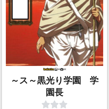
AK
AK
～ス～黒光り学園 学
園長