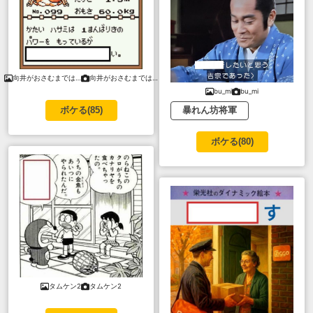
向井がおさむまでは…
向井がおさむまでは…
bu_mi
bu_mi
暴れん坊将軍
ボケる(
85
)
ボケる(
80
)
タムケン2
タムケン2