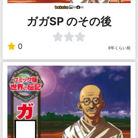
AK
AK
ガガSP のその後
0
9年くらい前