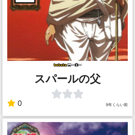
AK
AK
スパールの父
0
9年くらい前