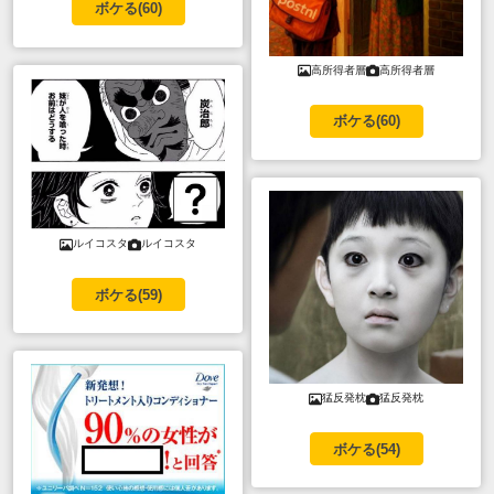
ボケる(
60
)
高所得者層
高所得者層
ボケる(
60
)
ルイコスタ
ルイコスタ
ボケる(
59
)
猛反発枕
猛反発枕
ボケる(
54
)