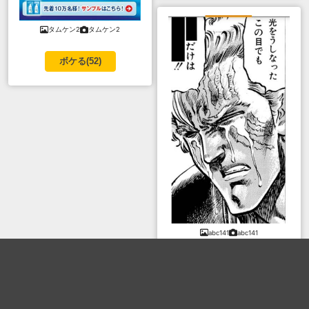
タムケン2
タムケン2
ボケる(
52
)
abc141
abc141
ボケる(
51
)
ボケて
>
お題
>
2664315