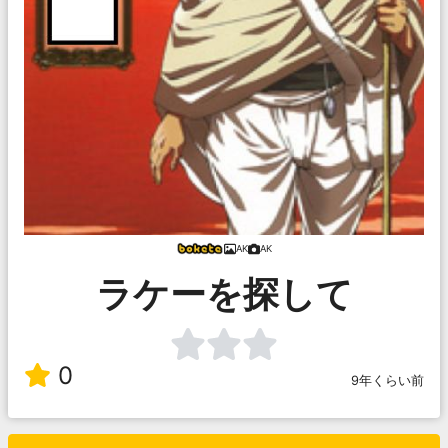
AK
AK
ラケーを探して
0
9年くらい前