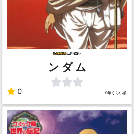
AK
AK
ン ダ ム
0
9年くらい前