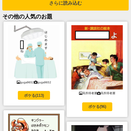
さらに読み込む
その他
の人気のお題
guga9652
guga9652
高所得者層
高所得者層
ボケる(
113
)
ボケる(
96
)