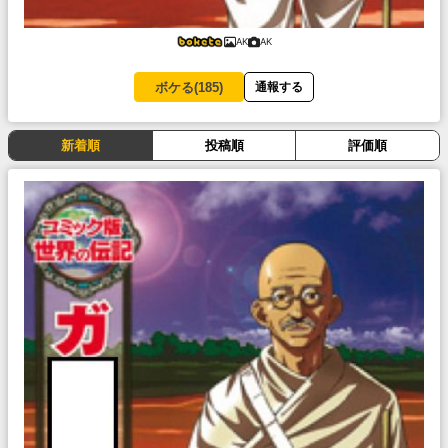
AK
AK
ボケる(
185
)
通報する
新着順
投稿順
評価順