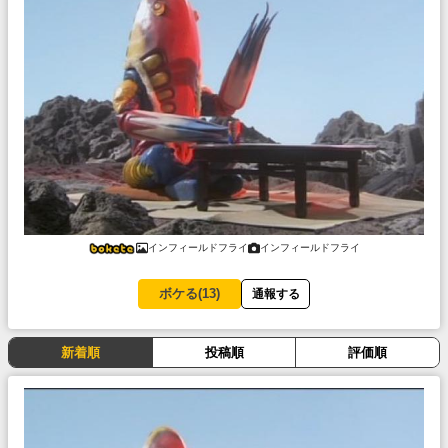
インフィールドフライ
インフィールドフライ
ボケる(
13
)
通報する
新着順
投稿順
評価順