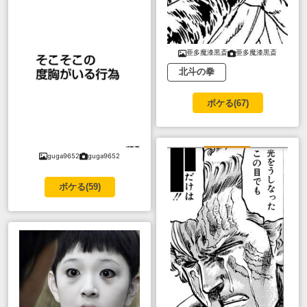
亜多魔漆黒斎
亜多魔漆黒斎
北斗の拳
ボケる(
67
)
guga9652
guga9652
ボケる(
59
)