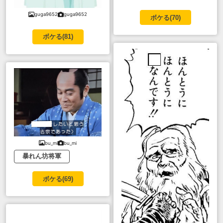
guga9652
guga9652
ボケる(
70
)
ボケる(
81
)
bu_mi
bu_mi
暴れん坊将軍
ボケる(
69
)