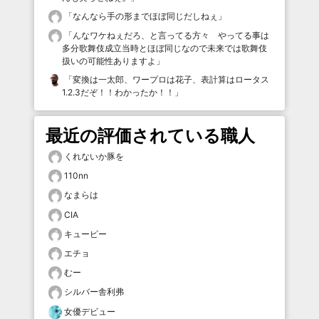
「
なんなら手の形までほぼ同じだしねぇ
」
「
んなワケねぇだろ、と言ってる方々 やってる事は
多分歌舞伎成立当時とほぼ同じなので未来では歌舞伎
扱いの可能性ありますよ
」
「
変換は一太郎、ワープロは花子、表計算はロータス
1.2.3だぞ！！わかったか！！
」
最近の評価されている職人
くれないか豚を
110nn
なまらは
CIA
キューピー
エチョ
むー
シルバー舎利弗
女優デビュー