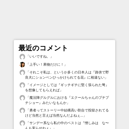
最近のコメント
「
いいですね。
」
「
上手い！果物だけに！
」
「
それこそ私は、というか多くの日本人は『路傍で野
良犬にションベンひっかけられてる花』に相違ない
」
「
イメージとしては『ギッチギチに堅く張られた弩』
を想像してもらえれば
」
「
魔法陣グルグルにおける『エクールちゃんのプチプ
チショー』みたいなもんか
」
「
勇者ってストーリー中結構高い割合で投獄されてる
けど当然と言えば当然なんだよねぇ…
」
「
サンデー系なら私の中のベストは『憎しみは な〜
んも実らせねぇ』
」