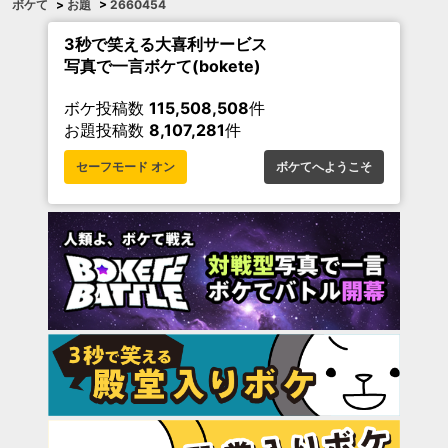
ボケて
>
お題
>
2660454
3秒で笑える大喜利サービス
写真で一言ボケて(bokete)
ボケ投稿数
115,508,508
件
お題投稿数
8,107,281
件
セーフモード オン
ボケてへようこそ