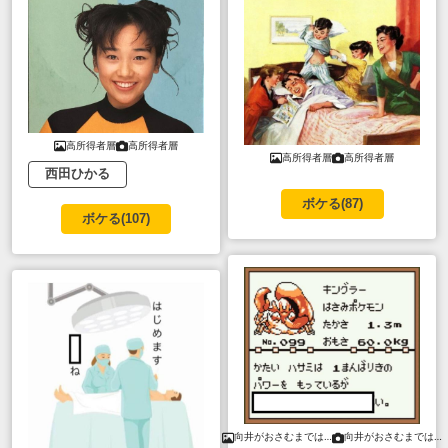
高所得者層
高所得者層
高所得者層
高所得者層
西田ひかる
ボケる(
87
)
ボケる(
107
)
向井がおさむまでは…
向井がおさむまでは…