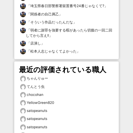
「
埼玉県春日部警察署留置番号24番じゃなくて?
」
「
関係者の自己満乙
」
「
そういう作品だったんだな
」
「
弱者に謝罪を強要する暇があったら切腹の一回二回
してから言え!!
」
「
店潰し
」
「
松本人志じゃなくてよかった
」
最近の評価されている職人
ちゃんりゅー
てんとう虫
chocohan
YellowGreen820
satopeanuts
satopeanuts
satopeanuts