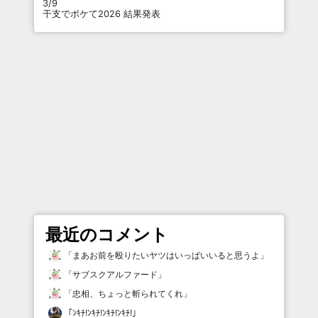
3/9
干支でボケて2026 結果発表
最近のコメント
「
まあお前を殴りたいヤツはいっぱいいると思うよ
」
「
サブスクアルファード
」
「
忠相、ちょっと斬られてくれ
」
「
ﾝｷﾁ!ﾝｷﾁ!ﾝｷﾁ!ﾝｷﾁ!
」