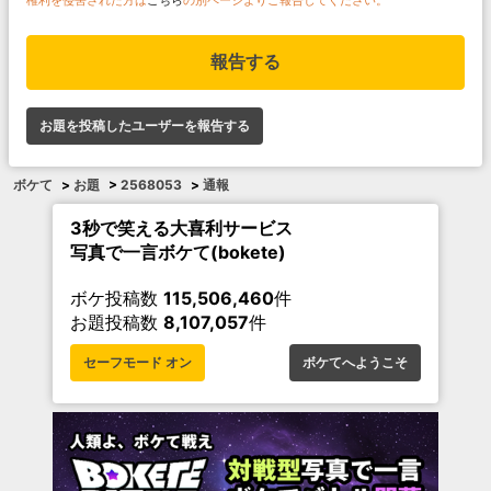
報告する
お題を投稿したユーザーを報告する
ボケて
>
お題
>
2568053
>
通報
3秒で笑える大喜利サービス
写真で一言ボケて(bokete)
ボケ投稿数
115,506,460
件
お題投稿数
8,107,057
件
セーフモード オン
ボケてへようこそ