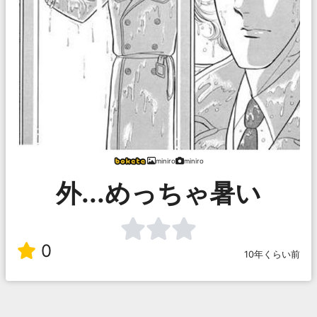
miniro
miniro
外...めっちゃ暑い
0
10年くらい前