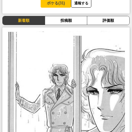
ボケる(
31
)
通報する
新着順
投稿順
評価順