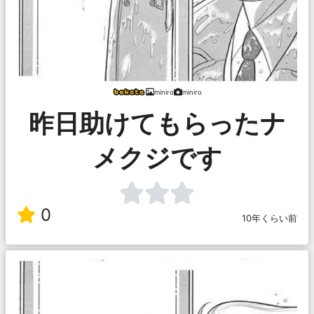
miniro
miniro
昨日助けてもらったナ
メクジです
0
10年くらい前