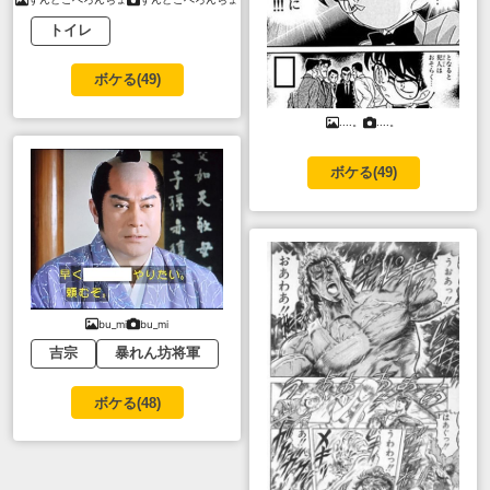
トイレ
ボケる(
49
)
....。
....。
ボケる(
49
)
bu_mi
bu_mi
吉宗
暴れん坊将軍
ボケる(
48
)