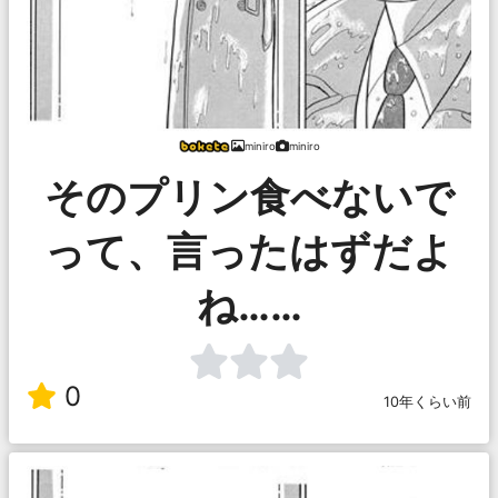
miniro
miniro
そのプリン食べないで
って、言ったはずだよ
ね……
0
10年くらい前