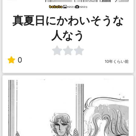
miniro
miniro
真夏日にかわいそうな
人なう
0
10年くらい前