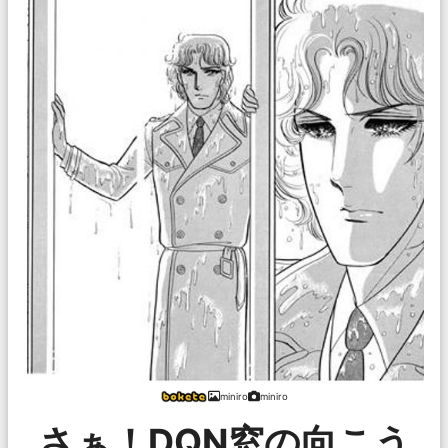
miniro
miniro
さぁ！DQN窓の向こう