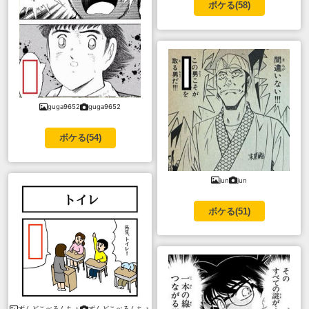
ボケる(
58
)
guga9652
guga9652
ボケる(
54
)
jun
jun
ボケる(
51
)
ずんどこべろんちょ
ずんどこべろんちょ