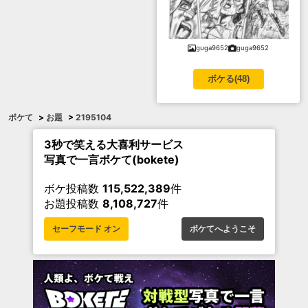
guga9652
guga9652
ボケる(
48
)
ボケて
>
お題
>
2195104
3秒で笑える大喜利サービス
写真で一言ボケて(bokete)
ボケ投稿数
115,522,389
件
お題投稿数
8,108,727
件
セーフモード オン
ボケてへようこそ