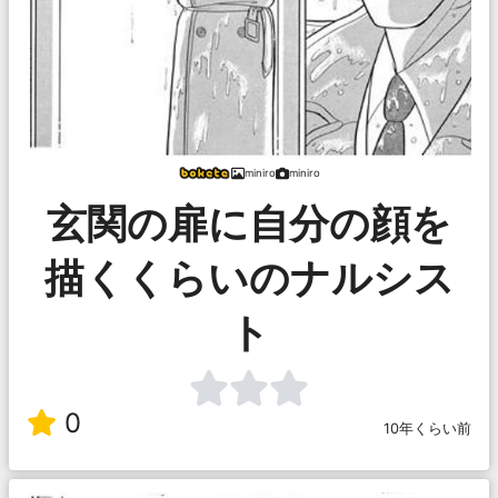
miniro
miniro
玄関の扉に自分の顔を
描くくらいのナルシス
ト
0
10年くらい前