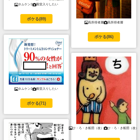
タムケン2
殿堂入りしたい
ボケる(
89
)
高所得者層
高所得者層
ボケる(
86
)
タムケン2
殿堂入りしたい
ボケる(
71
)
ひ・ろ・き船団（改）
ひ・ろ・き船団（改）