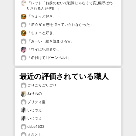
「
レッド「お前のせいで戦隊じゃなくて変_態呼ばわ
りされるんだぞ!!」
」
「
ちょっと好き
」
「
逆☆変☆態を待っていられなかった
」
「
ちょっと好き
」
「
おーい 続き読ませろw
」
「
ワイは犯罪者や…
」
「
名付けて｢ドーンベル｣
」
最近の評価されている職人
ごりごりごりごり
ねりもの
プリティ慶
いじつえ
いじつえ
dsbs4532
まさとし