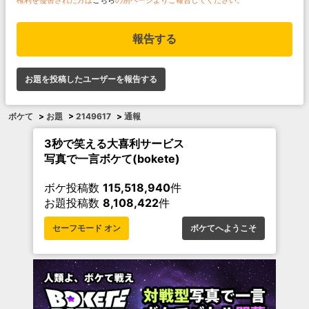
報告する
お題を投稿したユーザーを報告する
ボケて
>
お題
>
2149617
>
通報
3秒で笑える大喜利サービス
写真で一言ボケて(bokete)
ボケ投稿数
115,518,940
件
お題投稿数
8,108,422
件
セーフモード オン
ボケてへようこそ