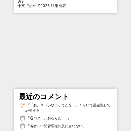
3/9
干支でボケて2026 結果発表
最近のコメント
「
「あ、そういやボケてたなー」くらいで星確認して
絶望する
」
「
逆パターンあるんだ……
」
「
若者～中間管理職の肌に合わない
」