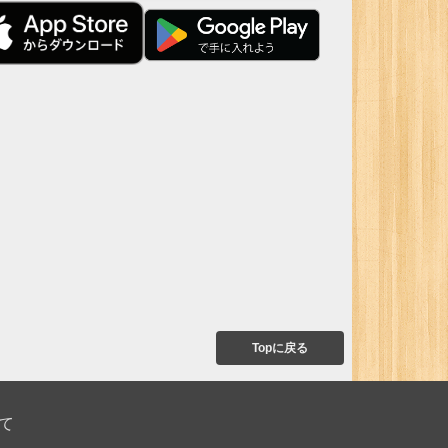
Topに戻る
て