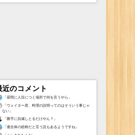
最近のコメント
「
昼間に人目につく場所で何を言うやら
」
「
ウェイター君、料理の説明ってのはそういう事じゃ
ない
」
「
勝手に自滅しとるだけやん？
」
「
連合体の総称だと言う説もあるようですね
」