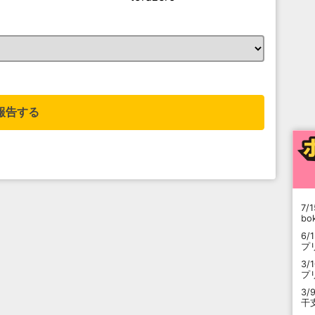
。
報告する
7/1
b
6/
プ
3/
プ
3/
干