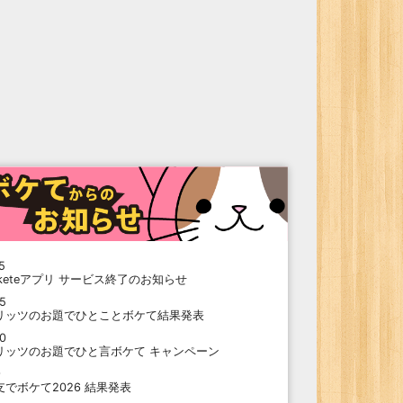
5
oketeアプリ サービス終了のお知らせ
15
リッツのお題でひとことボケて結果発表
10
リッツのお題でひと言ボケて キャンペーン
9
支でボケて2026 結果発表