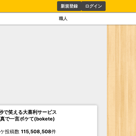
新規登録
ログイン
職人
秒で笑える大喜利サービス
真で一言ボケて(bokete)
ボケ投稿数
115,508,508
件