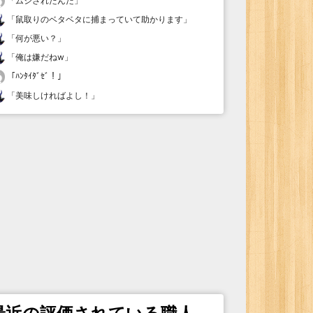
「
ムシされたんだ
」
「
鼠取りのベタベタに捕まっていて助かります
」
「
何が悪い？
」
「
俺は嫌だねw
」
「
ﾊﾝﾀｲﾀﾞｾﾞ！
」
「
美味しければよし！
」