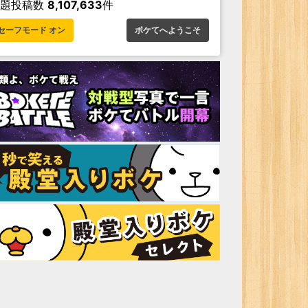
お題投稿数
8,107,633
件
セーフモード オン
ボケてへようこそ