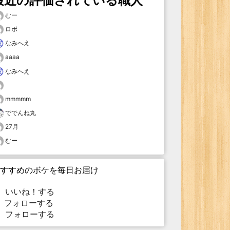
最近の評価されている職人
むー
ロボ
なみへえ
aaaa
なみへえ
mmmmm
ででんね丸
27月
むー
すすめのボケを毎日お届け
いいね！する
フォローする
フォローする