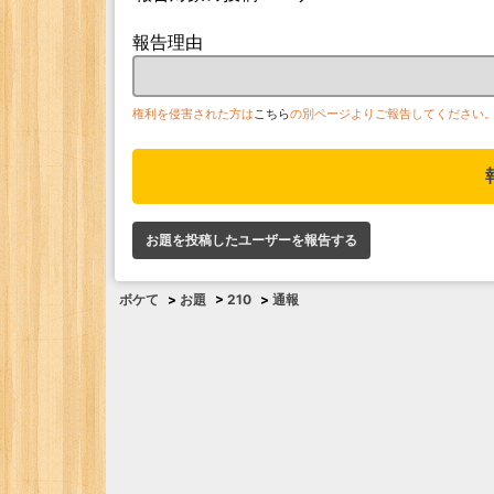
報告理由
権利を侵害された方は
こちら
の別ページよりご報告してください
お題を投稿したユーザーを報告する
ボケて
>
お題
>
210
>
通報