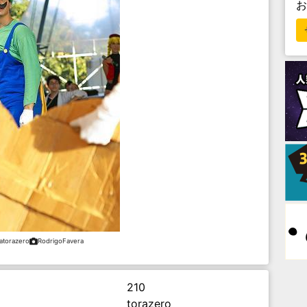
ratorazero
RodrigoFavera
210
torazero