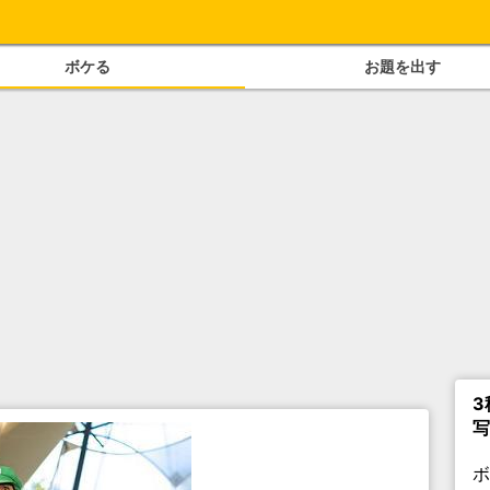
ボケる
お題を出す
3
写