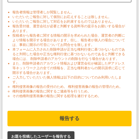
報告者情報は管理者しか閲覧しません。
いただいたご報告に対して個別にお応えすることは致しません。
いただいたご報告に対して対応をお約束するものではありません。
報告受付後、運営会社が必要と判断する資料等の提示をお願いする場合が
あります。
投稿者から報告者に関する情報の開示を求められた場合、運営者の判断に
より情報を開示する場合があります。但し、報告者が個人の場合について
は、事前に開示の可否についてお問合せを致します。
本フォームに入力された削除申請が正当な権利行使に基づかないものであ
ると判明した場合や正当な権利行使に基づかないものであると判断できる
場合には、 削除申請者のアカウントの削除を行なう場合があります。
また、削除申請者のアカウント情報および運営会社が確認したIPアドレス
等ネットワーク上の全ての情報を、正当な権利者からの開示請求に応じて
開示する場合があります。
ご入力していただいた個人情報は以下の目的についてのみ利用いたしま
す。
権利侵害画像の報告の受付のため。 権利侵害画像の報告の管理のため。
権利侵害画像の報告に関するご連絡等を行うため。
その他権利侵害画像の報告に関する処理を遂行するため。
報告する
お題を投稿したユーザーを報告する