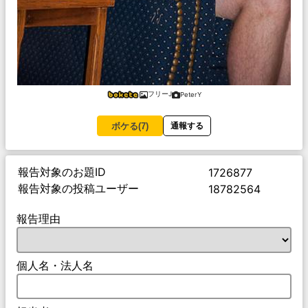
フリーJ
PeterY
ボケる(
7
)
通報する
報告対象のお題ID
1726877
報告対象の投稿ユーザー
18782564
報告理由
個人名・法人名