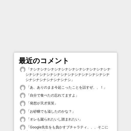
最近のコメント
「
ナシナシナシナシナシナシナシナシナシナシナシナ
シナシナシナシナシナシナシナシナシナシナシナシナ
シナシナシナシナシナシナシ
」
「
あ、ありのまま今起こったことを話すぜ、、！
」
「
自分で食べたの忘れてますよ
」
「
発想が天才笑笑
」
「
お砂糖でも溢したのかな？
」
「
オレも蹴られたいし踏まれたい
」
「
Google先生をも負かすブチャラティ、、、そこに