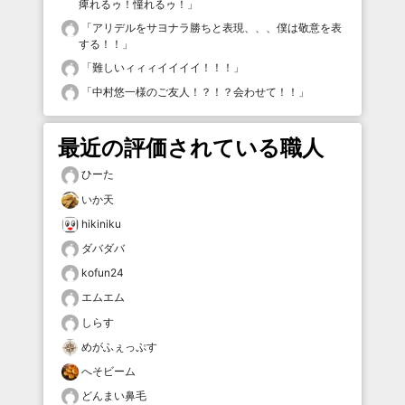
痺れるゥ！憧れるゥ！
」
「
アリデルをサヨナラ勝ちと表現、、、僕は敬意を表
する！！
」
「
難しいィィィイイイイ！！！
」
「
中村悠一様のご友人！？！？会わせて！！
」
最近の評価されている職人
ひーた
いか天
hikiniku
ダバダバ
kofun24
エムエム
しらす
めがふぇっぷす
へそビーム
どんまい鼻毛