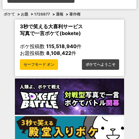
ボケて
>
お題
>
1726877
>
通報
>
著作権
3秒で笑える大喜利サービス
写真で一言ボケて(bokete)
ボケ投稿数
115,518,940
件
お題投稿数
8,108,422
件
セーフモード オン
ボケてへようこそ