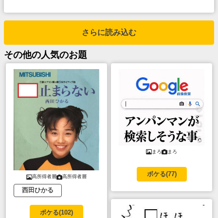
さらに読み込む
その他
の人気のお題
まろ
まろ
ボケる(
77
)
高所得者層
高所得者層
西田ひかる
ボケる(
102
)