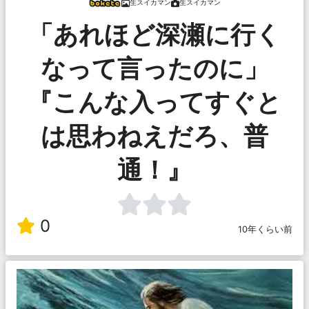
生スイカマン
生スイカマン
「あれほど深瀬に行く
なって言ったのに」
『こんな入ってすぐと
は思わねえだろ、普
通！』
0
10年くらい前