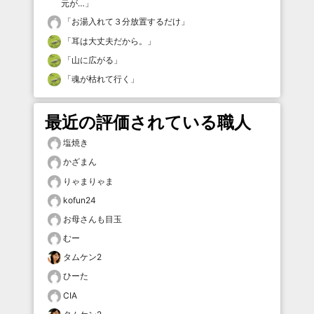
元が…
」
「
お湯入れて３分放置するだけ
」
「
耳は大丈夫だから。
」
「
山に広がる
」
「
魂が枯れて行く
」
最近の評価されている職人
塩焼き
かざまん
りゃまりゃま
kofun24
お母さんも目玉
むー
タムケン2
ひーた
CIA