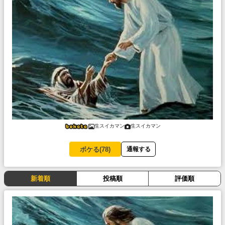
生スイカマン
生スイカマン
ボケる(
78
)
通報する
新着順
投稿順
評価順