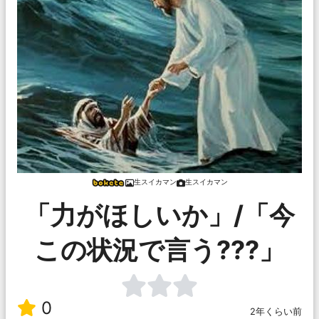
生スイカマン
生スイカマン
「力がほしいか」/「今
この状況で言う???」
0
2年くらい前