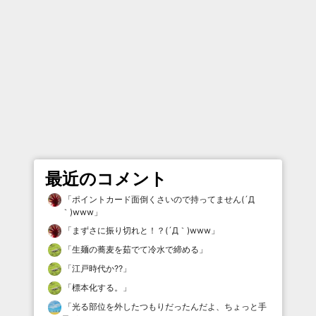
最近のコメント
「
ポイントカード面倒くさいので持ってません(´Д
｀)www
」
「
まずさに振り切れと！？(´Д｀)www
」
「
生麺の蕎麦を茹でて冷水で締める
」
「
江戸時代か⁇
」
「
標本化する。
」
「
光る部位を外したつもりだったんだよ、ちょっと手