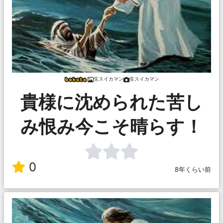
生スイカマン
生スイカマン
貴様に沈められた苦し
み恨み今こそ晴らす！
0
8年くらい前