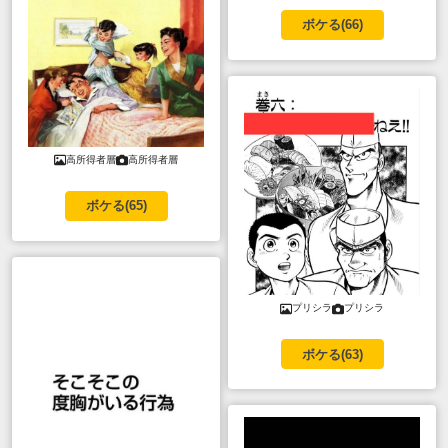
ボケる(
66
)
高所得者層
高所得者層
ボケる(
65
)
プリシラ
プリシラ
ボケる(
63
)