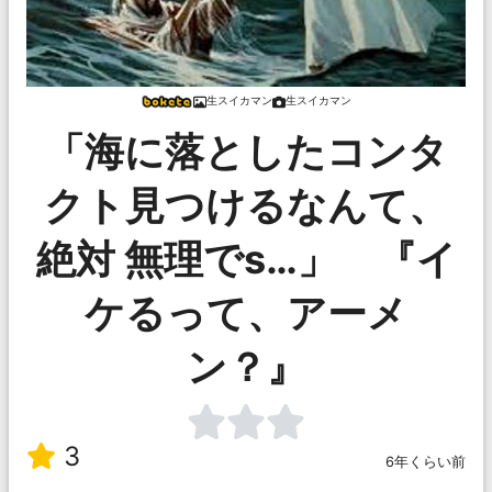
生スイカマン
生スイカマン
「海に落としたコンタ
クト見つけるなんて、
絶対 無理でs…」 『イ
ケるって、アーメ
ン？』
3
6年くらい前