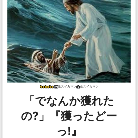
生スイカマン
生スイカマン
「でなんか獲れた
の?」『獲ったどー
っ!』