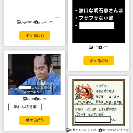
guga9652
guga9652
ボケる(
57
)
マー
マー
ボケる(
56
)
bu_mi
bu_mi
暴れん坊将軍
ボケる(
55
)
向井がおさむまでは…
向井がおさむまでは…