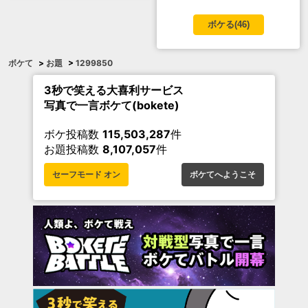
ボケる(
46
)
ボケて
>
お題
>
1299850
3秒で笑える大喜利サービス
写真で一言ボケて(bokete)
ボケ投稿数
115,503,287
件
お題投稿数
8,107,057
件
セーフモード オン
ボケてへようこそ