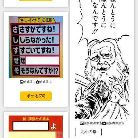
鯖威張る
鯖威張る
ボケる(
76
)
亜多魔漆黒斎
亜多魔漆黒斎
北斗の拳